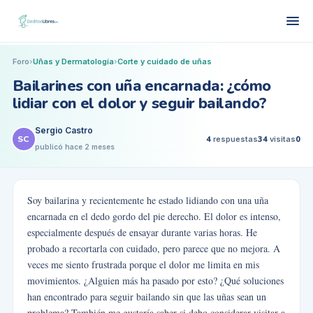
Foro
›
Uñas y Dermatología
›
Corte y cuidado de uñas
Bailarines con uña encarnada: ¿cómo
lidiar con el dolor y seguir bailando?
Sergio Castro
SC
4
respuestas
34
visitas
0
publicó
hace 2 meses
Soy bailarina y recientemente he estado lidiando con una uña
encarnada en el dedo gordo del pie derecho. El dolor es intenso,
especialmente después de ensayar durante varias horas. He
probado a recortarla con cuidado, pero parece que no mejora. A
veces me siento frustrada porque el dolor me limita en mis
movimientos. ¿Alguien más ha pasado por esto? ¿Qué soluciones
han encontrado para seguir bailando sin que las uñas sean un
problema? También me gustaría saber si debo considerar visitar a