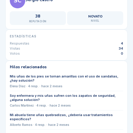
SC
38
NOVATO
NIVEL
REPUTACIÓN
ESTADÍSTICAS
Respuestas
4
Vistas
34
Votos
0
Hilos relacionados
Mis uñas de los pies se tornan amarillas con el uso de sandalias,
¿hay solución?
Elena Díaz
·
4
resp. ·
hace 2 meses
Soy enfermera y mis uñas sufren con los zapatos de seguridad,
¿alguna solución?
Carlos Martínez
·
4
resp. ·
hace 2 meses
Mi abuela tiene uñas quebradizas, ¿debería usar tratamientos
específicos?
Alberto Ramos
·
4
resp. ·
hace 2 meses