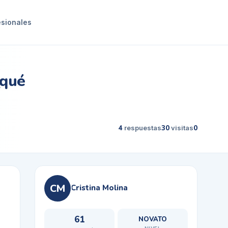
esionales
¿qué
4
respuestas
30
visitas
0
CM
Cristina Molina
61
NOVATO