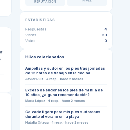
NIVEL
REPUTACIÓN
ESTADÍSTICAS
Respuestas
4
Vistas
30
Votos
0
ar
Hilos relacionados
y
Ampollas y sudor en los pies tras jornadas
de 12 horas de trabajo en la cocina
Javier Ruiz
·
4
resp. ·
hace 2 meses
Exceso de sudor en los pies de mi hija de
10 años, ¿alguna recomendación?
María López
·
4
resp. ·
hace 2 meses
Calzado ligero para mis pies sudorosos
durante el verano en la playa
Natalia Ortega
·
4
resp. ·
hace 2 meses