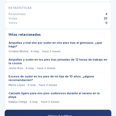
ESTADÍSTICAS
Respuestas
4
Vistas
33
Votos
0
Hilos relacionados
Ampollas y mal olor por sudor en mis pies tras el gimnasio, ¿qué
hago?
Cristina Molina
·
4
resp. ·
hace 2 meses
Ampollas y sudor en los pies tras jornadas de 12 horas de trabajo en
la cocina
Javier Ruiz
·
4
resp. ·
hace 2 meses
Exceso de sudor en los pies de mi hija de 10 años, ¿alguna
recomendación?
María López
·
4
resp. ·
hace 2 meses
Calzado ligero para mis pies sudorosos durante el verano en la
playa
Natalia Ortega
·
4
resp. ·
hace 2 meses
← Volver al subforo