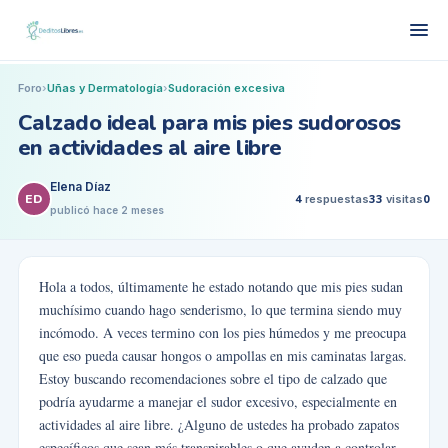
Foro
›
Uñas y Dermatología
›
Sudoración excesiva
Calzado ideal para mis pies sudorosos
en actividades al aire libre
Elena Díaz
ED
4
respuestas
33
visitas
0
publicó
hace 2 meses
Hola a todos, últimamente he estado notando que mis pies sudan
muchísimo cuando hago senderismo, lo que termina siendo muy
incómodo. A veces termino con los pies húmedos y me preocupa
que eso pueda causar hongos o ampollas en mis caminatas largas.
Estoy buscando recomendaciones sobre el tipo de calzado que
podría ayudarme a manejar el sudor excesivo, especialmente en
actividades al aire libre. ¿Alguno de ustedes ha probado zapatos
específicos que sean más transpirables o que ayuden a controlar