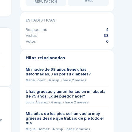
NIVEL
REPUTACIÓN
ESTADÍSTICAS
Respuestas
4
Vistas
33
Votos
0
l
Hilos relacionados
Mi madre de 68 años tiene uñas
deformadas, ¿es por su diabetes?
María López
·
4
resp. ·
hace 2 meses
Uñas gruesas y amarillentas en mi abuela
de 75 años: ¿qué puedo hacer?
Lucía Álvarez
·
4
resp. ·
hace 2 meses
Mis uñas de los pies se han vuelto muy
gruesas desde que trabajo de pie todo el
ue
día
Miguel Gómez
·
4
resp. ·
hace 2 meses