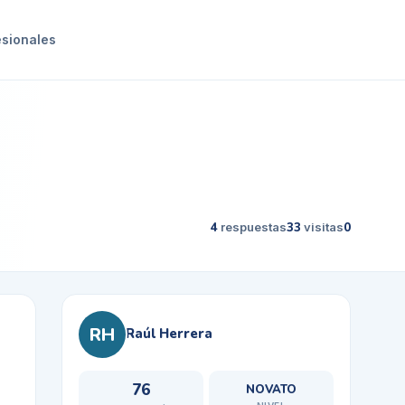
esionales
4
respuestas
33
visitas
0
RH
Raúl Herrera
76
NOVATO