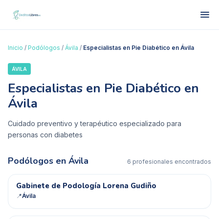
Inicio
/
Podólogos
/
Ávila
/
Especialistas en Pie Diabético en Ávila
ÁVILA
Especialistas en Pie Diabético en
Ávila
Cuidado preventivo y terapéutico especializado para
personas con diabetes
Podólogos en
Ávila
6
profesional
es
encontrado
s
GD
Gabinete de Podología Lorena Gudiño
📍
Ávila