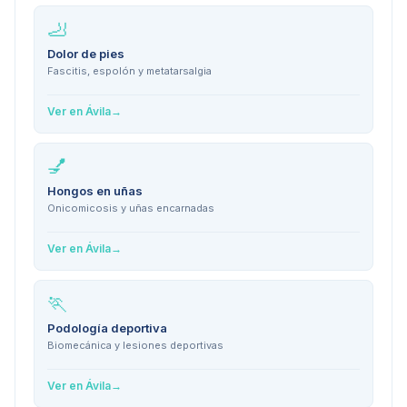
🦶
Dolor de pies
Fascitis, espolón y metatarsalgia
Ver en
Ávila
→
💅
Hongos en uñas
Onicomicosis y uñas encarnadas
Ver en
Ávila
→
🏃
Podología deportiva
Biomecánica y lesiones deportivas
Ver en
Ávila
→