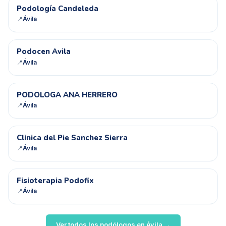
PC
Podología Candeleda
📍
Ávila
PA
Podocen Avila
📍
Ávila
PA
PODOLOGA ANA HERRERO
📍
Ávila
CD
Clinica del Pie Sanchez Sierra
📍
Ávila
FP
Fisioterapia Podofix
📍
Ávila
Ver todos los podólogos en
Ávila
→