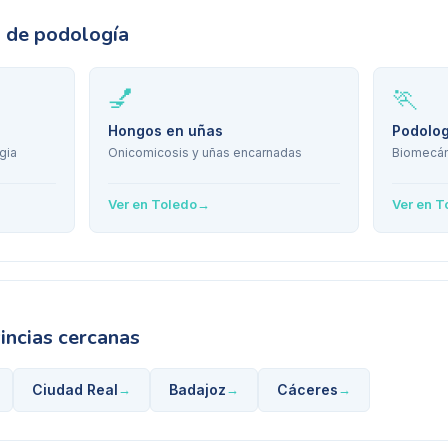
s de podología
💅
🏃
Hongos en uñas
Podolog
gia
Onicomicosis y uñas encarnadas
Biomecán
Ver en
Toledo
→
Ver en
T
incias cercanas
Ciudad Real
Badajoz
Cáceres
→
→
→