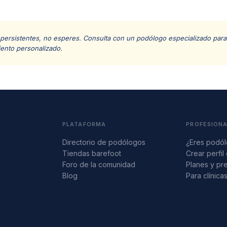
 persistentes, no esperes. Consulta con un podólogo especializado para 
iento personalizado.
PLATAFORMA
PROFESION
Directorio de podólogos
¿Eres podó
Tiendas barefoot
Crear perfil 
Foro de la comunidad
Planes y pr
Blog
Para clínica