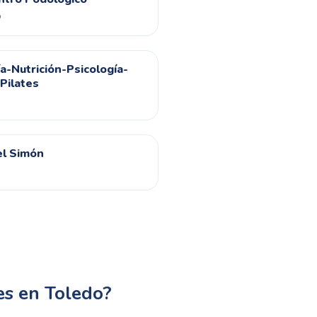
o
ía-Nutrición-Psicología-
Pilates
el Simón
es en Toledo?