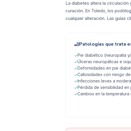
La diabetes altera la circulación 
curación. En Toledo, los podólo
cualquier alteración. Las guías 
🦶
Patologías que trata e
Pie diabético (neuropatía y
✓
Úlceras neuropáticas e isq
✓
Deformidades en pie diabét
✓
Callosidades con riesgo de
✓
Infecciones leves a modera
✓
Pérdida de sensibilidad en
✓
Cambios en la temperatura 
✓