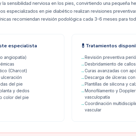
y la sensibilidad nerviosa en los pies, convirtiendo una pequeña her
gos especializados en pie diabético realizan revisiones preventi
clínicas recomiendan revisión podológica cada 3-6 meses para tod
💊
ste especialista
Tratamientos disponi
/o angiopatía)
Revisión preventiva peri
→
uémicas
Desbridamiento de callos
→
ico (Charcot)
Curas avanzadas con apó
→
 ulceración
Descarga de úlceras con 
→
das del pie
Plantillas de silicona y 
→
 planta y dedos
Monofilamento y Doppler 
→
vasculopatía
o color del pie
Coordinación multidiscipl
→
vascular