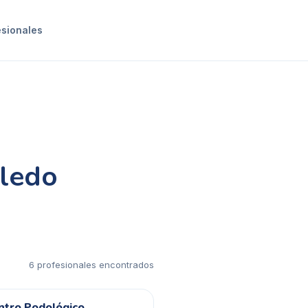
esionales
oledo
6
profesional
es
encontrado
s
ntro Podológico