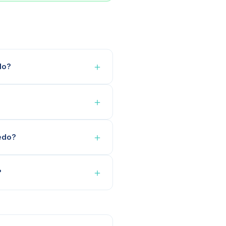
＋
do?
＋
＋
ledo?
＋
?