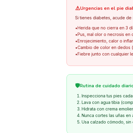
⚠️
Urgencias en el pie dia
Si tienes diabetes, acude de
Herida que no cierra en 3 dí
•
Pus, mal olor o necrosis en 
•
Enrojecimiento, calor o inf
•
Cambio de color en dedos (
•
Fiebre junto con cualquier l
•
🛡️
Rutina de cuidado diari
Inspecciona tus pies cada
Lava con agua tibia (comp
Hidrata con crema emolient
Nunca cortes las uñas en 
Usa calzado cómodo, sin c