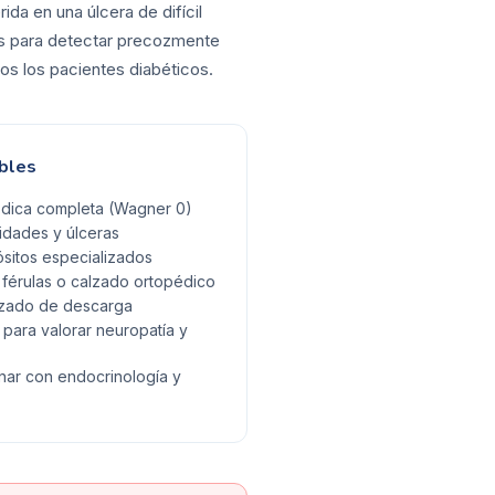
ida en una úlcera de difícil
vas para detectar precozmente
os los pacientes diabéticos.
bles
ódica completa (Wagner 0)
idades y úlceras
sitos especializados
férulas o calzado ortopédico
calzado de descarga
para valorar neuropatía y
inar con endocrinología y