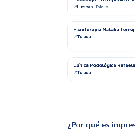
P-
📍
Illescas
, Toledo
FN
Fisioterapia Natalia Torre
📍
Toledo
CP
Clínica Podológica Rafael
📍
Toledo
¿Por qué es impres