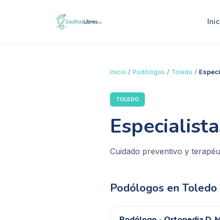
Inic
Inicio
/
Podólogos
/
Toledo
/
Especi
TOLEDO
Especialist
Cuidado preventivo y terapéu
Podólogos en
Toledo
Podólogo - Ortopedia D. 