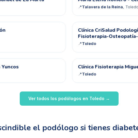
ME
📍
Talavera de la Reina
, Toled
CC
jón
Clínica CriSalud Podolog
Fisioterapia-Osteopatía-
📍
Toledo
CF
a Yuncos
Clínica Fisioterapia Migu
📍
Toledo
Ver todos los podólogos en
Toledo
→
cindible el podólogo si tienes diabet