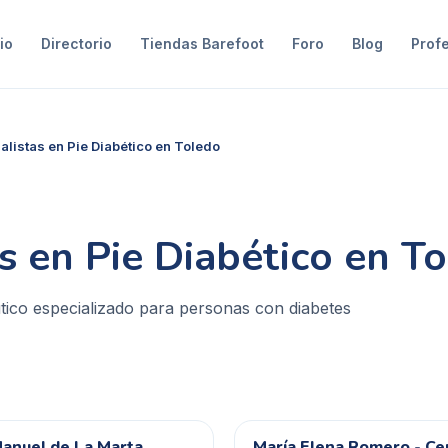
io
Directorio
Tiendas Barefoot
Foro
Blog
Prof
alistas en Pie Diabético en Toledo
as en Pie Diabético en T
tico especializado para personas con diabetes
Manuel de La Marta
María Elena Romero - Ce