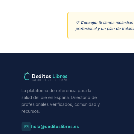
💡
Consejo:
Si tienes molestias
profesional y un plan de tratam
Deditos
Libres
SALUD DEL PIE EN ESPAÑA
La plataforma de referencia para la
salud del pie en España. Directorio de
profesionales verificados, comunidad y
recursos.
hola@deditoslibres.es