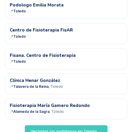
PE
Podologo Emilia Morata
📍
Toledo
CD
Centro de Fisioterapia FisAR
📍
Toledo
FC
Fisana. Centro de Fisioterapia
📍
Toledo
CH
Clínica Henar González
📍
Talavera de la Reina
, Toledo
FM
Fisioterapia María Gamero Redondo
📍
Alameda de la Sagra
, Toledo
Ver todos los podólogos en
Toledo
→