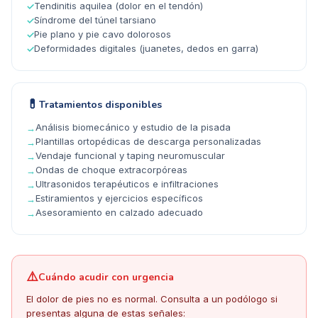
Tendinitis aquilea (dolor en el tendón)
✓
Síndrome del túnel tarsiano
✓
Pie plano y pie cavo dolorosos
✓
Deformidades digitales (juanetes, dedos en garra)
✓
💊
Tratamientos disponibles
Análisis biomecánico y estudio de la pisada
→
Plantillas ortopédicas de descarga personalizadas
→
Vendaje funcional y taping neuromuscular
→
Ondas de choque extracorpóreas
→
Ultrasonidos terapéuticos e infiltraciones
→
Estiramientos y ejercicios específicos
→
Asesoramiento en calzado adecuado
→
⚠️
Cuándo acudir con urgencia
El dolor de pies no es normal. Consulta a un podólogo si
presentas alguna de estas señales: