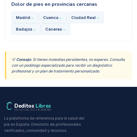
Dolor de pies
en provincias cercanas
Madrid
Cuenca
Ciudad Real
→
→
→
Badajoz
Cáceres
→
→
💡
Consejo:
Si tienes molestias persistentes, no esperes. Consulta
con un podólogo especializado para recibir un diagnóstico
profesional y un plan de tratamiento personalizado.
Deditos
Libres
SALUD DEL PIE EN ESPAÑA
La plataforma de referencia para la salud del
pie en España. Directorio de profesionales
verificados, comunidad y recursos.