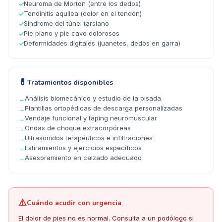
Neuroma de Morton (entre los dedos)
✓
Tendinitis aquilea (dolor en el tendón)
✓
Síndrome del túnel tarsiano
✓
Pie plano y pie cavo dolorosos
✓
Deformidades digitales (juanetes, dedos en garra)
✓
💊
Tratamientos disponibles
Análisis biomecánico y estudio de la pisada
→
Plantillas ortopédicas de descarga personalizadas
→
Vendaje funcional y taping neuromuscular
→
Ondas de choque extracorpóreas
→
Ultrasonidos terapéuticos e infiltraciones
→
Estiramientos y ejercicios específicos
→
Asesoramiento en calzado adecuado
→
⚠️
Cuándo acudir con urgencia
El dolor de pies no es normal. Consulta a un podólogo si