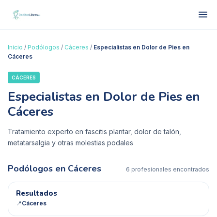
Inicio
/
Podólogos
/
Cáceres
/
Especialistas en Dolor de Pies en
Cáceres
CÁCERES
Especialistas en Dolor de Pies en
Cáceres
Tratamiento experto en fascitis plantar, dolor de talón,
metatarsalgia y otras molestias podales
Podólogos en
Cáceres
6
profesional
es
encontrado
s
R
Resultados
📍
Cáceres