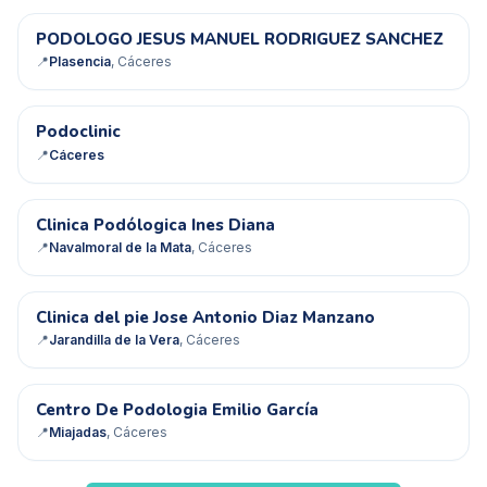
PJ
PODOLOGO JESUS MANUEL RODRIGUEZ SANCHEZ
📍
Plasencia
, Cáceres
P
Podoclinic
📍
Cáceres
CP
Clinica Podólogica Ines Diana
📍
Navalmoral de la Mata
, Cáceres
CD
Clinica del pie Jose Antonio Diaz Manzano
📍
Jarandilla de la Vera
, Cáceres
CD
Centro De Podologia Emilio García
📍
Miajadas
, Cáceres