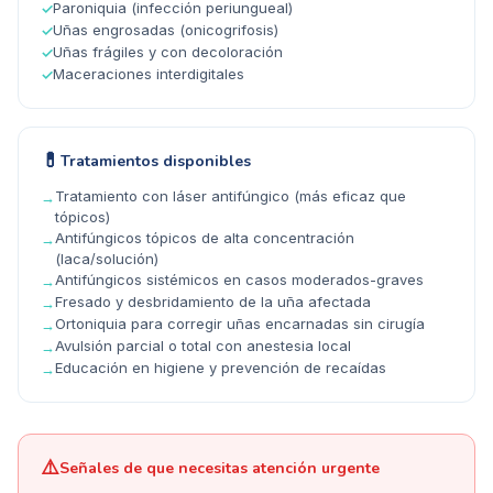
Paroniquia (infección periungueal)
✓
Uñas engrosadas (onicogrifosis)
✓
Uñas frágiles y con decoloración
✓
Maceraciones interdigitales
✓
💊
Tratamientos disponibles
Tratamiento con láser antifúngico (más eficaz que
→
tópicos)
Antifúngicos tópicos de alta concentración
→
(laca/solución)
Antifúngicos sistémicos en casos moderados-graves
→
Fresado y desbridamiento de la uña afectada
→
Ortoniquia para corregir uñas encarnadas sin cirugía
→
Avulsión parcial o total con anestesia local
→
Educación en higiene y prevención de recaídas
→
⚠️
Señales de que necesitas atención urgente