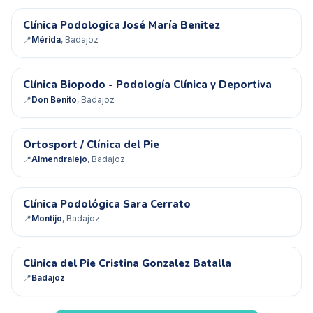
CP
Clínica Podologica José María Benitez
📍
Mérida
, Badajoz
CB
Clínica Biopodo - Podología Clínica y Deportiva
📍
Don Benito
, Badajoz
O/
Ortosport / Clínica del Pie
📍
Almendralejo
, Badajoz
CP
Clínica Podológica Sara Cerrato
📍
Montijo
, Badajoz
CD
Clinica del Pie Cristina Gonzalez Batalla
📍
Badajoz