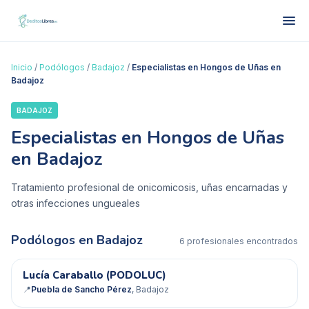
Inicio
/
Podólogos
/
Badajoz
/
Especialistas en Hongos de Uñas en
Badajoz
BADAJOZ
Especialistas en Hongos de Uñas
en Badajoz
Tratamiento profesional de onicomicosis, uñas encarnadas y
otras infecciones ungueales
Podólogos en
Badajoz
6
profesional
es
encontrado
s
LC
Lucía Caraballo (PODOLUC)
📍
Puebla de Sancho Pérez
, Badajoz