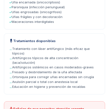
Uña encarnada (onicocriptosis)
✓
Paroniquia (infección periungueal)
✓
Uñas engrosadas (onicogrifosis)
✓
Uñas frágiles y con decoloración
✓
Maceraciones interdigitales
✓
💊
Tratamientos disponibles
Tratamiento con láser antifúngico (más eficaz que
→
tópicos)
Antifúngicos tópicos de alta concentración
→
(laca/solución)
Antifúngicos sistémicos en casos moderados-graves
→
Fresado y desbridamiento de la uña afectada
→
Ortoniquia para corregir uñas encarnadas sin cirugía
→
Avulsión parcial o total con anestesia local
→
Educación en higiene y prevención de recaídas
→
⚠️
Señales de que necesitas atención urgente