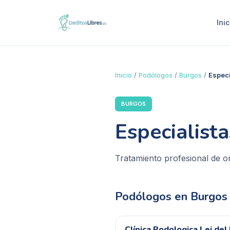
Inic
Inicio
/
Podólogos
/
Burgos
/
Especi
BURGOS
Especialist
Tratamiento profesional de o
Podólogos en
Burgos
Clínica Podologica Lei del