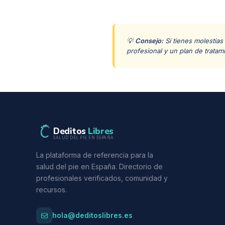
💡
Consejo:
Si tienes molestias
profesional y un plan de tratam
Deditos
Libres
SALUD DEL PIE EN ESPAÑA
La plataforma de referencia para la
salud del pie en España. Directorio de
profesionales verificados, comunidad y
recursos.
hola@deditoslibres.es