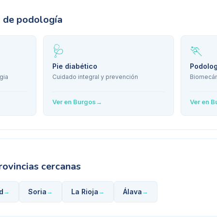
s de podología
🩺
🏃
Pie diabético
Podolog
gia
Cuidado integral y prevención
Biomecán
Ver en
Burgos
→
Ver en
B
rovincias cercanas
d
Soria
La Rioja
Álava
→
→
→
→