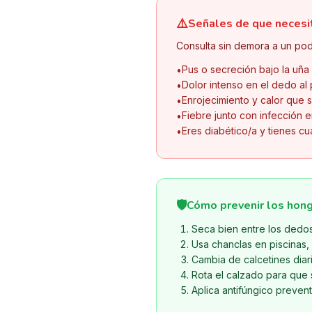
⚠️
Señales de que necesi
Consulta sin demora a un pod
Pus o secreción bajo la uña
•
Dolor intenso en el dedo al
•
Enrojecimiento y calor que s
•
Fiebre junto con infección e
•
Eres diabético/a y tienes cu
•
🛡️
Cómo prevenir los hong
Seca bien entre los dedo
Usa chanclas en piscinas,
Cambia de calcetines diari
Rota el calzado para que 
Aplica antifúngico preven