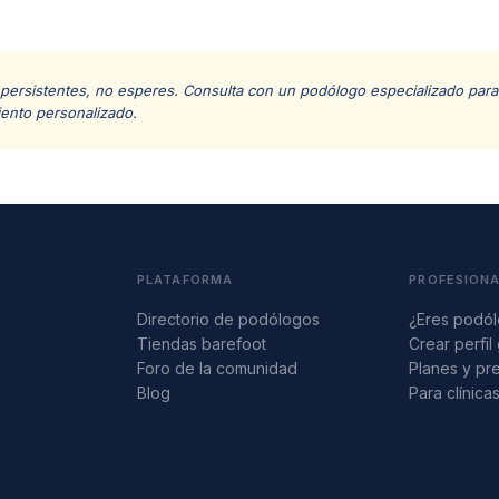
 persistentes, no esperes. Consulta con un podólogo especializado para 
iento personalizado.
PLATAFORMA
PROFESION
Directorio de podólogos
¿Eres podó
Tiendas barefoot
Crear perfil 
Foro de la comunidad
Planes y pr
Blog
Para clínica