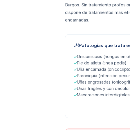
Burgos. Sin tratamiento profesio
dispone de tratamientos más efic
encarnadas.
🦶
Patologías que trata e
Onicomicosis (hongos en uñ
✓
Pie de atleta (tinea pedis)
✓
Uña encarnada (onicocripto
✓
Paroniquia (infección periu
✓
Uñas engrosadas (onicogrif
✓
Uñas frágiles y con decolo
✓
Maceraciones interdigitales
✓