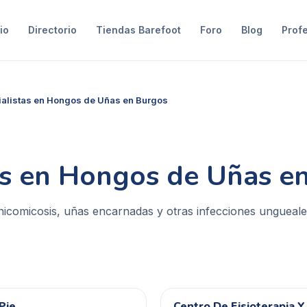
io
Directorio
Tiendas Barefoot
Foro
Blog
Prof
alistas en Hongos de Uñas en Burgos
as en Hongos de Uñas e
nicomicosis, uñas encarnadas y otras infecciones ungueal
 Pie
Centro De Fisioterapia Y