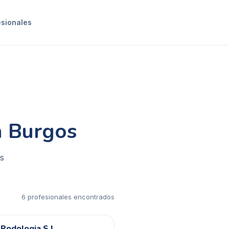
esionales
n Burgos
es
6
profesional
es
encontrado
s
 Podologia S L