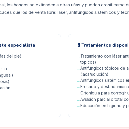
nal, los hongos se extienden a otras uñas y pueden cronificarse 
aces que los de venta libre: láser, antifúngicos sistémicos y técn
💊
ste especialista
Tratamientos disponi
as del pie)
Tratamiento con láser ant
→
tópicos)
Antifúngicos tópicos de a
→
sis)
(laca/solución)
ngueal)
Antifúngicos sistémicos
→
osis)
Fresado y desbridamiento
→
ración
Ortoniquia para corregir 
→
Avulsión parcial o total c
→
Educación en higiene y 
→