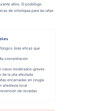
durante años. El podólogo
icas de ortoniquia para las uñas
bles
ifúngico (más eficaz que
lta concentración
 en casos moderados-graves
 de la uña afectada
uñas encarnadas sin cirugía
on anestesia local
prevención de recaídas