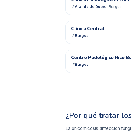
CP
📍
Aranda de Duero
, Burgos
CC
Clínica Central
📍
Burgos
CP
Centro Podológico Rico B
📍
Burgos
¿Por qué tratar l
La onicomicosis (infección fúngi