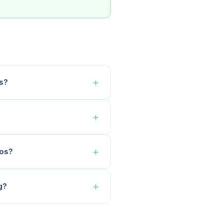
＋
os?
＋
＋
gos?
＋
g?