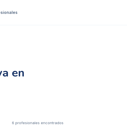
esionales
va en
6
profesional
es
encontrado
s