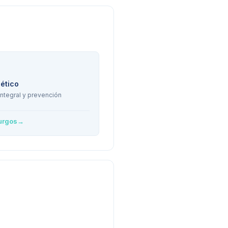
bético
ntegral y prevención
urgos
→