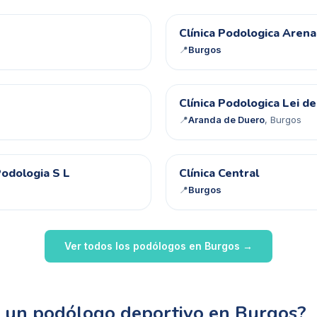
CP
Clínica Podologica Arena
📍
Burgos
CP
Clínica Podologica Lei de
📍
Aranda de Duero
, Burgos
CC
Podologia S L
Clínica Central
📍
Burgos
Ver todos los podólogos en
Burgos
→
s un podólogo deportivo en Burgos?