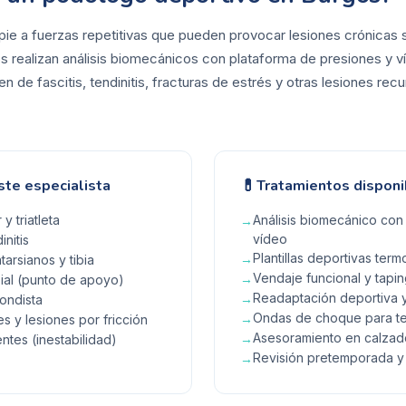
pie a fuerzas repetitivas que pueden provocar lesiones crónicas s
s realizan análisis biomecánicos con plataforma de presiones y v
en de fascitis, tendinitis, fracturas de estrés y otras lesiones re
💊
ste especialista
Tratamientos disponi
y triatleta
Análisis biomecánico con
→
vídeo
initis
Plantillas deportivas te
→
arsianos y tibia
Vendaje funcional y tapin
→
bial (punto de apoyo)
Readaptación deportiva y
→
fondista
Ondas de choque para te
→
s y lesiones por fricción
Asesoramiento en calzad
→
ntes (inestabilidad)
Revisión pretemporada y 
→