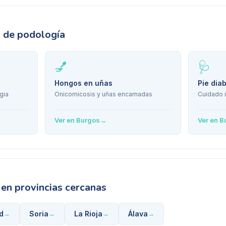
s de podología
💅
🩺
Hongos en uñas
Pie dia
gia
Onicomicosis y uñas encarnadas
Cuidado i
Ver en
Burgos
→
Ver en
B
en provincias cercanas
d
Soria
La Rioja
Álava
→
→
→
→