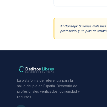
💡
Consejo:
Si tienes molestias
profesional y un plan de tratam
Deditos
Libres
SALUD DEL PIE EN ESPAÑA
La plataforma de referencia para la
salud del pie en España. Directorio de
profesionales verificados, comunidad y
recursos.