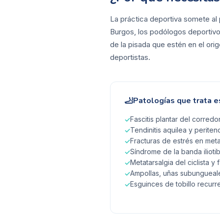
La práctica deportiva somete al 
Burgos, los podólogos deportivo
de la pisada que estén en el orig
deportistas.
🦶
Patologías que trata e
Fascitis plantar del corredor 
✓
Tendinitis aquilea y peritend
✓
Fracturas de estrés en metat
✓
Síndrome de la banda ilioti
✓
Metatarsalgia del ciclista y 
✓
Ampollas, uñas subungueale
✓
Esguinces de tobillo recurre
✓