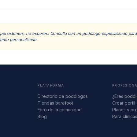
 persistentes, no esperes. Consulta con un podólogo especializado para 
iento personalizado.
PLATAFORMA
PROFESION
Directorio de podólogos
¿Eres podó
Tiendas barefoot
Crear perfil 
Foro de la comunidad
Planes y pr
Blog
Para clínica