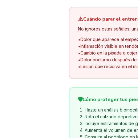
⚠️
Cuándo parar el entren
No ignores estas señales: una
Dolor que aparece al empeza
•
Inflamación visible en tendó
•
Cambio en la pisada o cojer
•
Dolor nocturno después de 
•
Lesión que recidiva en el 
•
🛡️
Cómo proteger tus pies
Hazte un análisis biomecá
Rota el calzado deportiv
Incluye estiramientos de g
Aumenta el volumen de en
Consulta al podólogo en l