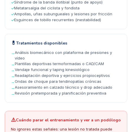
Síndrome de la banda iliotibial (punto de apoyo)
✓
Metatarsalgia del ciclista y fondista
✓
Ampollas, uñas subungueales y lesiones por fricción
✓
Esguinces de tobillo recurrentes (inestabilidad)
✓
💊
Tratamientos disponibles
Análisis biomecánico con plataforma de presiones y
→
vídeo
Plantillas deportivas termoformadas o CAD/CAM
→
Vendaje funcional y taping kinesiológico
→
Readaptación deportiva y ejercicios propioceptivos
→
Ondas de choque para tendinopatías crónicas
→
Asesoramiento en calzado técnico y drop adecuado
→
Revisión pretemporada y planificación preventiva
→
⚠️
Cuándo parar el entrenamiento y ver a un podólogo
No ignores estas señales: una lesión no tratada puede