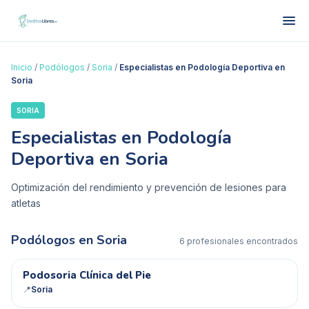
Inicio
/
Podólogos
/
Soria
/
Especialistas en Podología Deportiva en
Soria
SORIA
Especialistas en Podología
Deportiva en Soria
Optimización del rendimiento y prevención de lesiones para
atletas
Podólogos en
Soria
6
profesional
es
encontrado
s
PC
Podosoria Clínica del Pie
📍
Soria