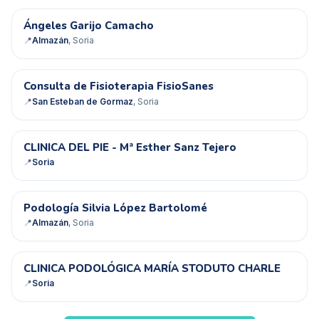
ÁG
Ángeles Garijo Camacho
📍
Almazán
, Soria
CD
Consulta de Fisioterapia FisioSanes
📍
San Esteban de Gormaz
, Soria
CD
CLINICA DEL PIE - Mª Esther Sanz Tejero
📍
Soria
PS
Podología Silvia López Bartolomé
📍
Almazán
, Soria
CP
CLINICA PODOLÓGICA MARÍA STODUTO CHARLE
📍
Soria