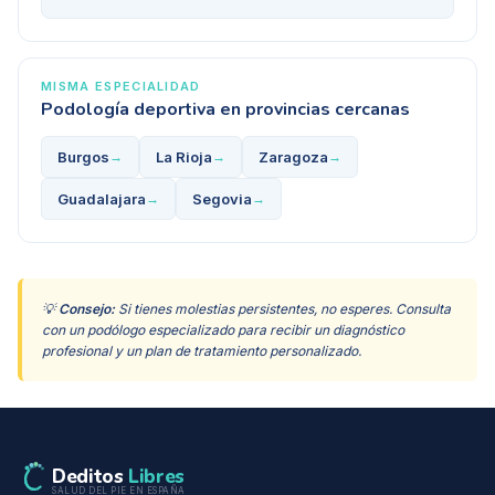
MISMA ESPECIALIDAD
Podología deportiva
en provincias cercanas
Burgos
La Rioja
Zaragoza
→
→
→
Guadalajara
Segovia
→
→
💡
Consejo:
Si tienes molestias persistentes, no esperes. Consulta
con un podólogo especializado para recibir un diagnóstico
profesional y un plan de tratamiento personalizado.
Deditos
Libres
SALUD DEL PIE EN ESPAÑA