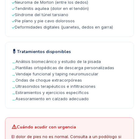
Neuroma de Morton (entre los dedos)
✓
Tendinitis aquilea (dolor en el tendón)
✓
Síndrome del túnel tarsiano
✓
Pie plano y pie cavo dolorosos
✓
Deformidades digitales (juanetes, dedos en garra)
✓
💊
Tratamientos disponibles
Análisis biomecánico y estudio de la pisada
→
Plantillas ortopédicas de descarga personalizadas
→
Vendaje funcional y taping neuromuscular
→
Ondas de choque extracorpóreas
→
Ultrasonidos terapéuticos e infiltraciones
→
Estiramientos y ejercicios específicos
→
Asesoramiento en calzado adecuado
→
⚠️
Cuándo acudir con urgencia
El dolor de pies no es normal. Consulta a un podólogo si