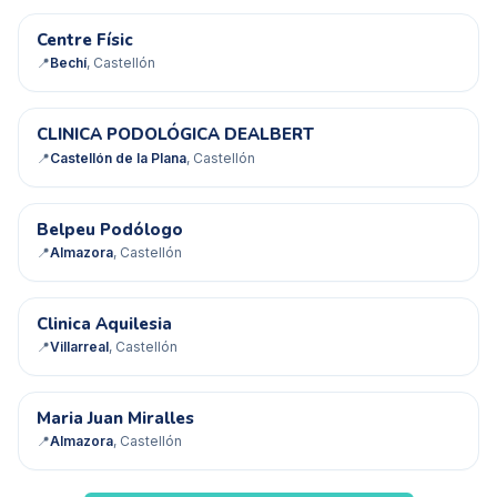
CF
Centre Físic
📍
Bechí
, Castellón
CP
CLINICA PODOLÓGICA DEALBERT
📍
Castellón de la Plana
, Castellón
BP
Belpeu Podólogo
📍
Almazora
, Castellón
CA
Clinica Aquilesia
📍
Villarreal
, Castellón
MJ
Maria Juan Miralles
📍
Almazora
, Castellón