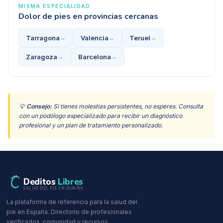
MISMA ESPECIALIDAD
Dolor de pies
en provincias cercanas
Tarragona
Valencia
Teruel
→
→
→
Zaragoza
Barcelona
→
→
💡
Consejo:
Si tienes molestias persistentes, no esperes. Consulta
con un podólogo especializado para recibir un diagnóstico
profesional y un plan de tratamiento personalizado.
Deditos
Libres
SALUD DEL PIE EN ESPAÑA
La plataforma de referencia para la salud del
pie en España. Directorio de profesionales
verificados, comunidad y recursos.