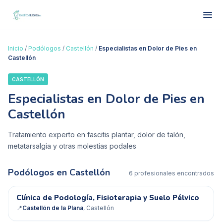
Inicio
/
Podólogos
/
Castellón
/
Especialistas en Dolor de Pies en
Castellón
CASTELLÓN
Especialistas en Dolor de Pies en
Castellón
Tratamiento experto en fascitis plantar, dolor de talón,
metatarsalgia y otras molestias podales
Podólogos en
Castellón
6
profesional
es
encontrado
s
CD
Clínica de Podología, Fisioterapia y Suelo Pélvico
✓ Verificado
📍
Castellón de la Plana
, Castellón