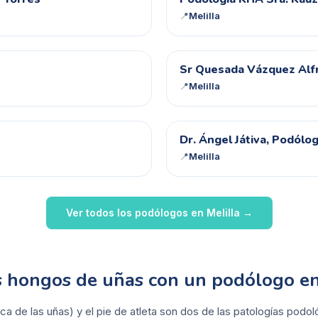
PK
📍
Melilla
SQ
Sr Quesada Vázquez Alf
📍
Melilla
DÁ
Dr. Ángel Játiva, Podólo
📍
Melilla
Ver todos los podólogos en
Melilla
→
os hongos de uñas con un podólogo en
ca de las uñas) y el pie de atleta son dos de las patologías pod