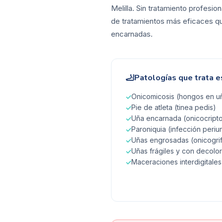
Melilla. Sin tratamiento profesi
de tratamientos más eficaces que
encarnadas.
🦶
Patologías que trata e
Onicomicosis (hongos en uñ
✓
Pie de atleta (tinea pedis)
✓
Uña encarnada (onicocripto
✓
Paroniquia (infección periu
✓
Uñas engrosadas (onicogrif
✓
Uñas frágiles y con decolo
✓
Maceraciones interdigitales
✓