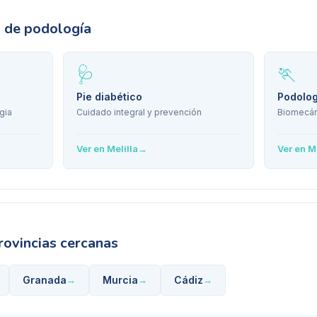
s de podología
🩺
🏃
Pie diabético
Podolog
gia
Cuidado integral y prevención
Biomecán
Ver en
Melilla
→
Ver en
Me
rovincias cercanas
Granada
Murcia
Cádiz
→
→
→