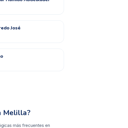
redo José
go
 Melilla?
ológicas más frecuentes en