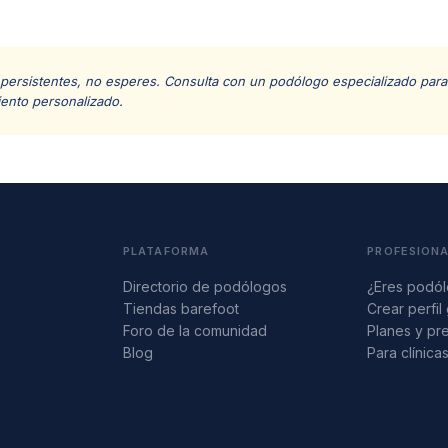
 persistentes, no esperes. Consulta con un podólogo especializado para 
iento personalizado.
PLATAFORMA
PROFESION
Directorio de podólogos
¿Eres podó
Tiendas barefoot
Crear perfil 
Foro de la comunidad
Planes y pr
Blog
Para clínica