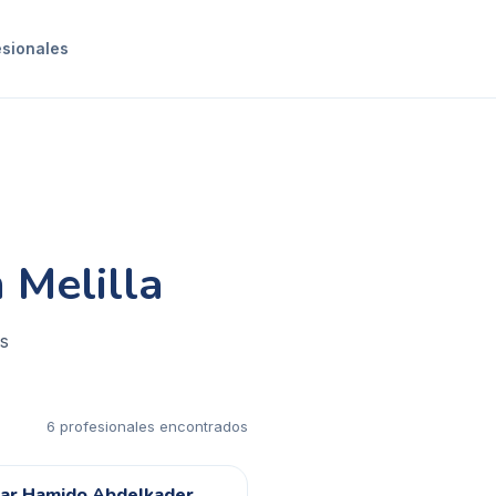
esionales
 Melilla
es
6
profesional
es
encontrado
s
zar Hamido Abdelkader