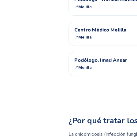
P-
📍
Melilla
CM
Centro Médico Melilla
📍
Melilla
PI
Podólogo, Imad Ansar
📍
Melilla
¿Por qué tratar l
La onicomicosis (infección fúngi