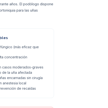
durante años. El podólogo dispone
ortoniquia para las uñas
bles
ifúngico (más eficaz que
lta concentración
 en casos moderados-graves
 de la uña afectada
uñas encarnadas sin cirugía
on anestesia local
prevención de recaídas