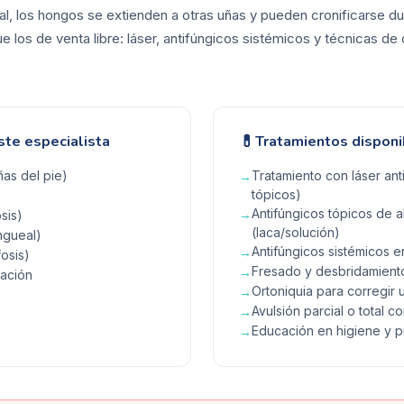
onal, los hongos se extienden a otras uñas y pueden cronificarse 
 los de venta libre: láser, antifúngicos sistémicos y técnicas de 
💊
ste especialista
Tratamientos disponi
as del pie)
Tratamiento con láser ant
→
tópicos)
Antifúngicos tópicos de a
→
sis)
(laca/solución)
ngueal)
Antifúngicos sistémicos
→
osis)
Fresado y desbridamiento
→
ración
Ortoniquia para corregir 
→
Avulsión parcial o total c
→
Educación en higiene y 
→