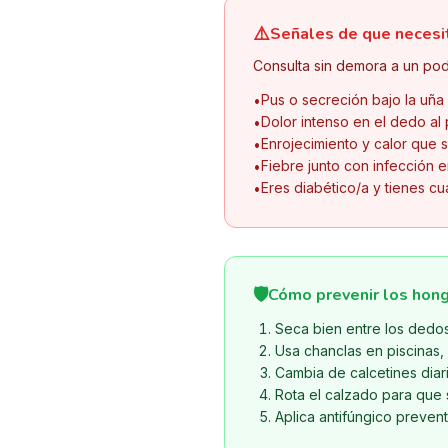
⚠️
Señales de que necesi
Consulta sin demora a un pod
Pus o secreción bajo la uña
•
Dolor intenso en el dedo al
•
Enrojecimiento y calor que s
•
Fiebre junto con infección e
•
Eres diabético/a y tienes cu
•
🛡️
Cómo prevenir los hong
Seca bien entre los dedo
Usa chanclas en piscinas,
Cambia de calcetines diari
Rota el calzado para que 
Aplica antifúngico preven