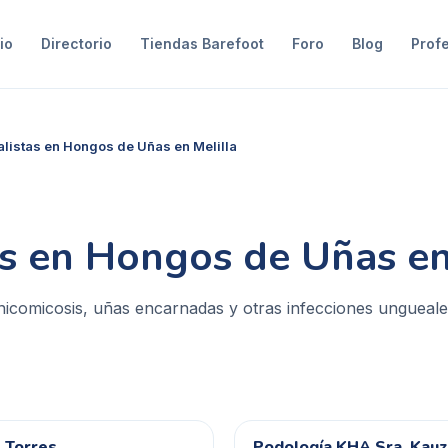
io
Directorio
Tiendas Barefoot
Foro
Blog
Prof
alistas en Hongos de Uñas en Melilla
as en Hongos de Uñas en
nicomicosis, uñas encarnadas y otras infecciones ungueal
 Torres
Podología KHA Sra. Kau