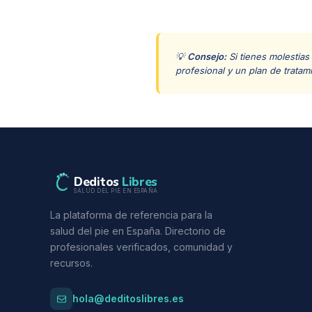
💡
Consejo:
Si tienes molestias
profesional y un plan de tratam
Deditos
Libres
SALUD DEL PIE EN ESPAÑA
La plataforma de referencia para la
salud del pie en España. Directorio de
profesionales verificados, comunidad y
recursos.
hola@deditoslibres.es