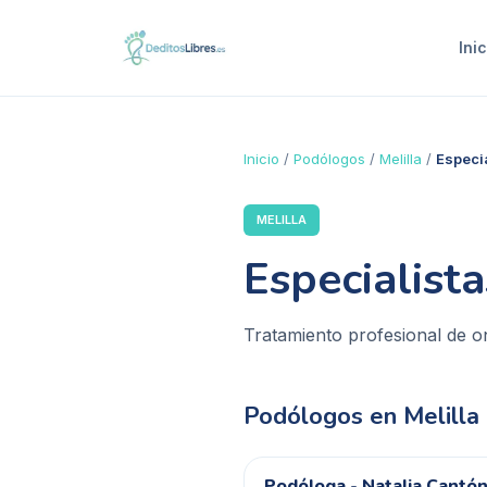
Inic
Inicio
/
Podólogos
/
Melilla
/
Especi
MELILLA
Especialist
Tratamiento profesional de o
Podólogos en
Melilla
Podóloga - Natalia Cantón