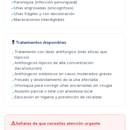
Paroniquia (infección periungueal)
✓
Uñas engrosadas (onicogrifosis)
✓
Uñas frágiles y con decoloración
✓
Maceraciones interdigitales
✓
💊
Tratamientos disponibles
Tratamiento con láser antifúngico (más eficaz que
→
tópicos)
Antifúngicos tópicos de alta concentración
→
(laca/solución)
Antifúngicos sistémicos en casos moderados-graves
→
Fresado y desbridamiento de la uña afectada
→
Ortoniquia para corregir uñas encarnadas sin cirugía
→
Avulsión parcial o total con anestesia local
→
Educación en higiene y prevención de recaídas
→
⚠️
Señales de que necesitas atención urgente