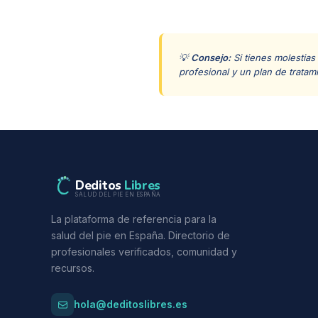
💡
Consejo:
Si tienes molestias
profesional y un plan de tratam
Deditos
Libres
SALUD DEL PIE EN ESPAÑA
La plataforma de referencia para la
salud del pie en España. Directorio de
profesionales verificados, comunidad y
recursos.
hola@deditoslibres.es