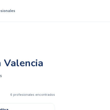
esionales
 Valencia
es
6
profesional
es
encontrado
s
rtiva