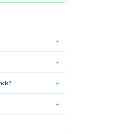
＋
＋
＋
ncia?
＋