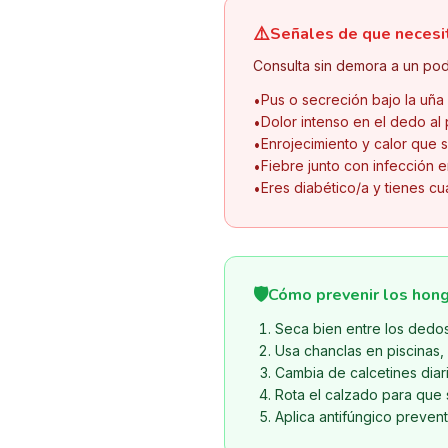
⚠️
Señales de que necesi
Consulta sin demora a un pod
Pus o secreción bajo la uña
•
Dolor intenso en el dedo al
•
Enrojecimiento y calor que s
•
Fiebre junto con infección e
•
Eres diabético/a y tienes cu
•
🛡️
Cómo prevenir los hong
Seca bien entre los dedo
Usa chanclas en piscinas,
Cambia de calcetines diari
Rota el calzado para que 
Aplica antifúngico preven