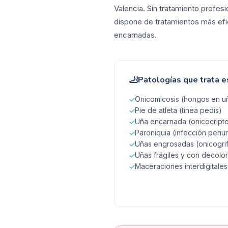
Valencia. Sin tratamiento profes
dispone de tratamientos más efic
encarnadas.
🦶
Patologías que trata e
Onicomicosis (hongos en uñ
✓
Pie de atleta (tinea pedis)
✓
Uña encarnada (onicocripto
✓
Paroniquia (infección periu
✓
Uñas engrosadas (onicogrif
✓
Uñas frágiles y con decolo
✓
Maceraciones interdigitales
✓