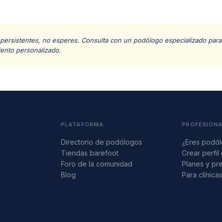
 persistentes, no esperes. Consulta con un podólogo especializado para 
iento personalizado.
PLATAFORMA
PROFESION
Directorio de podólogos
¿Eres podó
Tiendas barefoot
Crear perfil 
Foro de la comunidad
Planes y pr
Blog
Para clínica