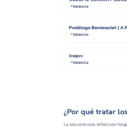
📍
Valencia
PB
Podólogo Benimaclet | A P
📍
Valencia
I
Icopcv
📍
Valencia
¿Por qué tratar l
La onicomicosis (infección fúngi