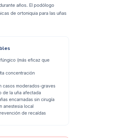
 durante años. El podólogo
icas de ortoniquia para las uñas
bles
ifúngico (más eficaz que
lta concentración
 en casos moderados-graves
 de la uña afectada
uñas encarnadas sin cirugía
on anestesia local
prevención de recaídas