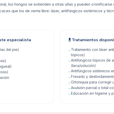
ional, los hongos se extienden a otras uñas y pueden cronificarse
aces que los de venta libre: láser, antifúngicos sistémicos y técn
💊
ste especialista
Tratamientos disponi
as del pie)
Tratamiento con láser ant
→
tópicos)
Antifúngicos tópicos de a
→
sis)
(laca/solución)
ngueal)
Antifúngicos sistémicos
→
osis)
Fresado y desbridamiento
→
ración
Ortoniquia para corregir 
→
Avulsión parcial o total c
→
Educación en higiene y 
→