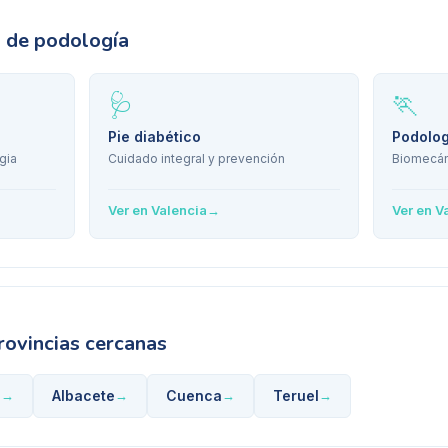
s de podología
🩺
🏃
Pie diabético
Podolog
gia
Cuidado integral y prevención
Biomecán
Ver en
Valencia
→
Ver en
V
rovincias cercanas
e
Albacete
Cuenca
Teruel
→
→
→
→