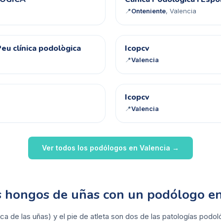
CP
📍
Onteniente
, Valencia
I
eu clínica podològica
Icopcv
📍
Valencia
I
Icopcv
📍
Valencia
Ver todos los podólogos en
Valencia
→
os hongos de uñas con un podólogo en
ca de las uñas) y el pie de atleta son dos de las patologías pod