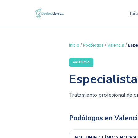
Inic
Inicio
/
Podólogos
/
Valencia
/
Espe
VALENCIA
Especialist
Tratamiento profesional de o
Podólogos en
Valenci
SOLUPIE CLÍNICA PODO