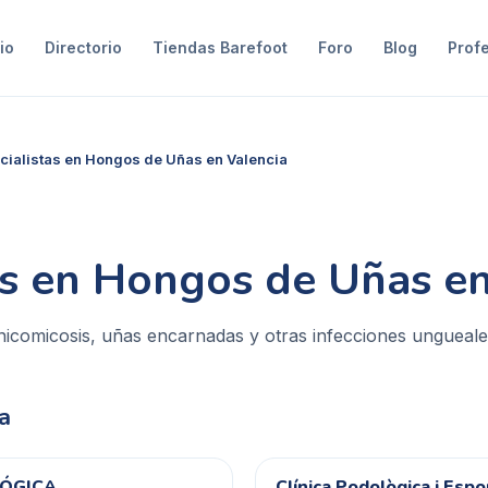
io
Directorio
Tiendas Barefoot
Foro
Blog
Prof
cialistas en Hongos de Uñas en Valencia
as en Hongos de Uñas en
nicomicosis, uñas encarnadas y otras infecciones ungueal
a
LÓGICA
Clínica Podològica i Espo