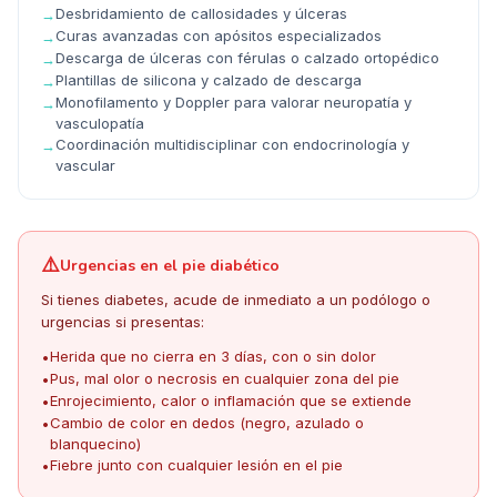
Desbridamiento de callosidades y úlceras
→
Curas avanzadas con apósitos especializados
→
Descarga de úlceras con férulas o calzado ortopédico
→
Plantillas de silicona y calzado de descarga
→
Monofilamento y Doppler para valorar neuropatía y
→
vasculopatía
Coordinación multidisciplinar con endocrinología y
→
vascular
⚠️
Urgencias en el pie diabético
Si tienes diabetes, acude de inmediato a un podólogo o
urgencias si presentas:
Herida que no cierra en 3 días, con o sin dolor
•
Pus, mal olor o necrosis en cualquier zona del pie
•
Enrojecimiento, calor o inflamación que se extiende
•
Cambio de color en dedos (negro, azulado o
•
blanquecino)
Fiebre junto con cualquier lesión en el pie
•