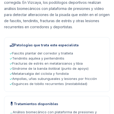
corregida. En Vizcaya, los podólogos deportivos realizan
análisis biomecánicos con plataforma de presiones y vídeo
para detectar alteraciones de la pisada que estén en el origen
de fascitis, tendinitis, fracturas de estrés y otras lesiones
recurrentes en corredores y deportistas.
🦶
Patologías que trata este especialista
Fascitis plantar del corredor y triatleta
✓
Tendinitis aquilea y peritendinitis
✓
Fracturas de estrés en metatarsianos y tibia
✓
Síndrome de la banda iliotibial (punto de apoyo)
✓
Metatarsalgia del ciclista y fondista
✓
Ampollas, uñas subungueales y lesiones por fricción
✓
Esguinces de tobillo recurrentes (inestabilidad)
✓
💊
Tratamientos disponibles
Análisis biomecánico con plataforma de presiones y
→