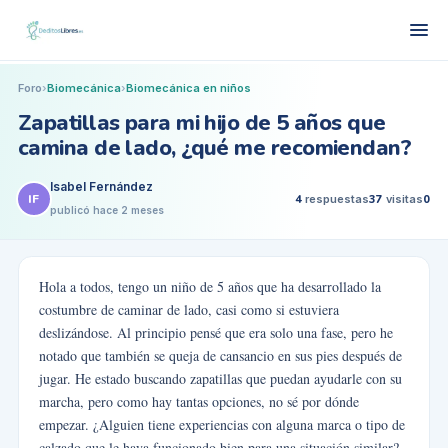
Foro
›
Biomecánica
›
Biomecánica en niños
Zapatillas para mi hijo de 5 años que
camina de lado, ¿qué me recomiendan?
Isabel Fernández
IF
4
respuestas
37
visitas
0
publicó
hace 2 meses
Hola a todos, tengo un niño de 5 años que ha desarrollado la
costumbre de caminar de lado, casi como si estuviera
deslizándose. Al principio pensé que era solo una fase, pero he
notado que también se queja de cansancio en sus pies después de
jugar. He estado buscando zapatillas que puedan ayudarle con su
marcha, pero como hay tantas opciones, no sé por dónde
empezar. ¿Alguien tiene experiencias con alguna marca o tipo de
calzado que le haya funcionado bien para una situación similar?