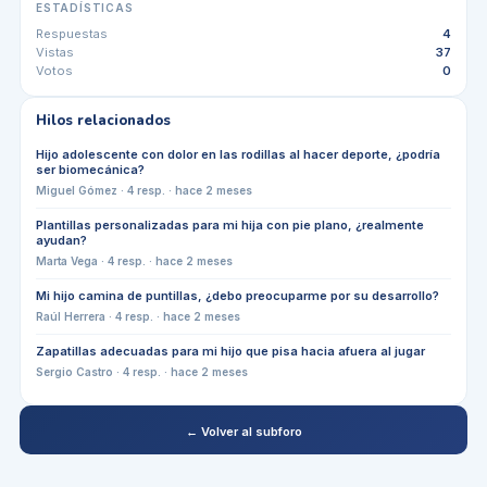
ESTADÍSTICAS
Respuestas
4
Vistas
37
Votos
0
Hilos relacionados
Hijo adolescente con dolor en las rodillas al hacer deporte, ¿podría
ser biomecánica?
Miguel Gómez
·
4
resp. ·
hace 2 meses
Plantillas personalizadas para mi hija con pie plano, ¿realmente
ayudan?
Marta Vega
·
4
resp. ·
hace 2 meses
Mi hijo camina de puntillas, ¿debo preocuparme por su desarrollo?
Raúl Herrera
·
4
resp. ·
hace 2 meses
Zapatillas adecuadas para mi hijo que pisa hacia afuera al jugar
Sergio Castro
·
4
resp. ·
hace 2 meses
← Volver al subforo