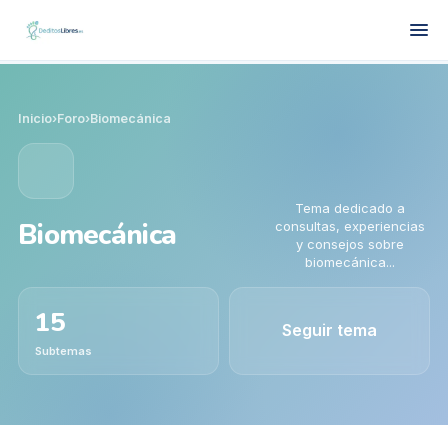
Inicio
›
Foro
›
Biomecánica
Tema dedicado a
Biomecánica
consultas, experiencias
y consejos sobre
biomecánica...
15
Seguir tema
Subtemas