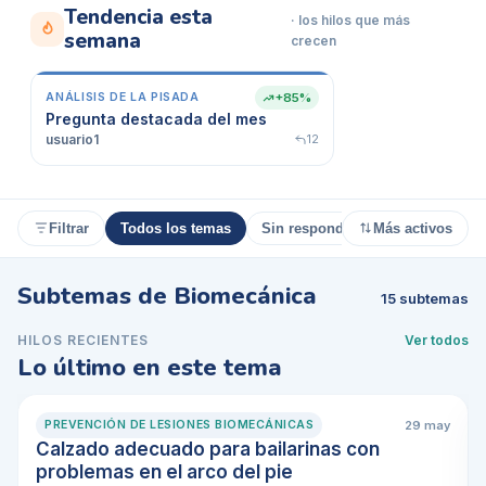
Tendencia esta
· los hilos que más
semana
crecen
ANÁLISIS DE LA PISADA
+85%
Pregunta destacada del mes
usuario1
12
Filtrar
Todos los temas
Sin responder
Más activos
Con resp
18
Subtemas de
Biomecánica
15
subtemas
HILOS RECIENTES
Ver todos
Lo último en este tema
29 may
PREVENCIÓN DE LESIONES BIOMECÁNICAS
Calzado adecuado para bailarinas con
problemas en el arco del pie