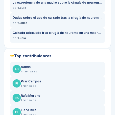
La experiencia de una madre sobre la cirugía de neuroma en sus pies
por
Laura
Dudas sobre el uso de calzado tras la cirugía de neuroma de Morton en enfermeras
por
Carlos
Calzado adecuado tras cirugía de neuroma en una madre trabajadora
por
Lucía
Top contribuidores
Admin
AD
4
mensajes
Pilar Campos
PI
1
mensajes
Rafa Moreno
RA
1
mensajes
Elena Ruiz
EL
1
mensajes