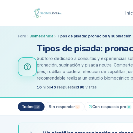
Inic
Foro
Biomecánica
Tipos de pisada: pronación y supinación
Tipos de pisada: pronac
Subforo dedicado a consultas y experiencias sob
pronación, supinación y pisada neutra. Compart
pies, rodillas o cadera, elección de zapatillas, 
recomendable realizar un estudio biomecánico pa
10
40
398
hilos
respuestas
visitas
Todos
Sin responder
Con respuesta pro
10
0
0