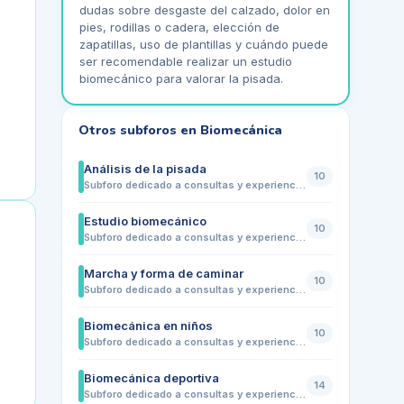
dudas sobre desgaste del calzado, dolor en
pies, rodillas o cadera, elección de
zapatillas, uso de plantillas y cuándo puede
ser recomendable realizar un estudio
biomecánico para valorar la pisada.
Otros subforos en
Biomecánica
Análisis de la pisada
10
Subforo dedicado a consultas y experiencias sobre el análisis de la pisada y su relación con la salud del pie. Comparte dudas sobre pronación, supinación, pie plano, pie cavo, desgaste del calzado, dolor al caminar o correr, necesidad de plantillas y cuándo puede ser recomendable realizar un estudio biomecánico con un profesional.
Estudio biomecánico
10
Subforo dedicado a consultas y experiencias sobre el estudio biomecánico de la pisada. Comparte dudas sobre cuándo realizarlo, qué pruebas incluye, qué información aporta, relación con dolores en pies, rodillas, cadera o espalda, uso de plantillas personalizadas y cómo puede ayudar a prevenir molestias o mejorar la forma de caminar o correr.
Marcha y forma de caminar
10
Subforo dedicado a consultas y experiencias sobre la forma de caminar y las alteraciones de la marcha. Comparte dudas sobre pisada hacia dentro o hacia fuera, cojera, tropiezos frecuentes, diferencias entre ambos pies, cansancio al caminar, dolor en pies, rodillas, cadera o espalda, y cuándo puede ser recomendable realizar una valoración biomecánica.
Biomecánica en niños
10
Subforo dedicado a consultas y experiencias sobre la biomecánica infantil y la forma de caminar de niños y adolescentes. Comparte dudas sobre pie plano, pie valgo, marcha de puntillas, pisada hacia dentro o hacia fuera, tropiezos frecuentes, dolor en pies o piernas, uso de plantillas y cuándo puede ser recomendable una valoración biomecánica infantil.
Biomecánica deportiva
14
Subforo dedicado a consultas y experiencias sobre la biomecánica aplicada al deporte. Comparte dudas sobre técnica de carrera, pisada, postura, sobrecargas, dolor en pies, rodillas, cadera o espalda, uso de plantillas, elección de calzado deportivo y cuándo puede ser recomendable realizar un estudio biomecánico para prevenir lesiones y mejorar el rendimiento.