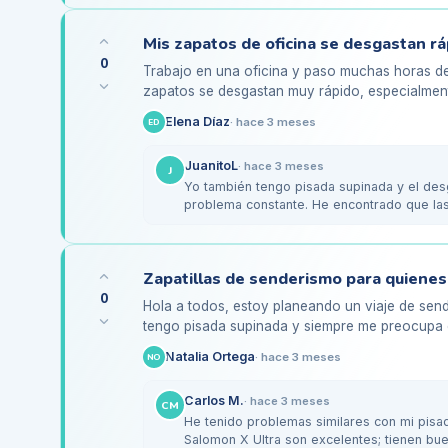
0
Trabajo en una oficina y paso muchas horas de
zapatos se desgastan muy rápido, especialment
investigar un poco,…
Elena Díaz
·
hace 3 meses
ED
JuanitoL
·
hace 3 meses
J
Yo también tengo pisada supinada y el des
problema constante. He encontrado que las 
arco son…
0
Hola a todos, estoy planeando un viaje de se
tengo pisada supinada y siempre me preocupa e
La última vez que fui de…
Natalia Ortega
·
hace 3 meses
NO
Carlos M.
·
hace 3 meses
CM
He tenido problemas similares con mi pisa
Salomon X Ultra son excelentes; tienen bu