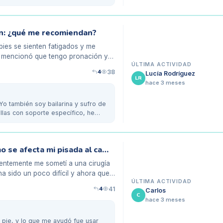
ión: ¿qué me recomiendan?
pies se sienten fatigados y me
 me mencionó que tengo pronación y
ÚLTIMA ACTIVIDAD
4
38
Lucía Rodríguez
LR
hace 3 meses
 Yo también soy bailarina y sufro de
llas con soporte específico, he
Después de una operación de pie, ¿cómo se afecta mi pisada al caminar?
entemente me sometí a una cirugía
ha sido un poco difícil y ahora que
ÚLTIMA ACTIVIDAD
4
41
Carlos
C
hace 3 meses
l pie, y lo que me ayudó fue usar