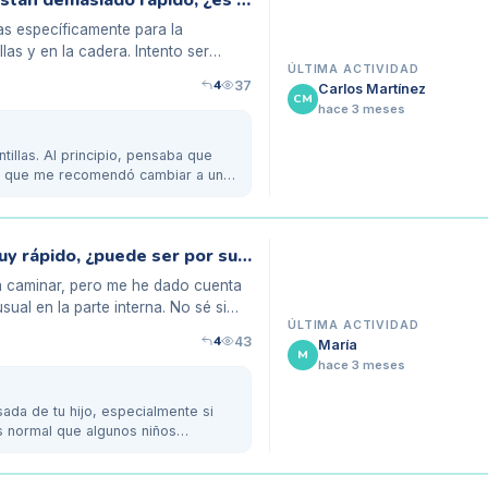
Mis plantillas para supinación se desgastan demasiado rápido, ¿es normal?
as específicamente para la
las y en la cadera. Intento ser
ÚLTIMA ACTIVIDAD
4
37
Carlos Martínez
CM
hace 3 meses
tillas. Al principio, pensaba que
sta que me recomendó cambiar a una
Mis zapatillas de bebé se desgastan muy rápido, ¿puede ser por su pisada?
a caminar, pero me he dado cuenta
ual en la parte interna. No sé si
ÚLTIMA ACTIVIDAD
4
43
María
M
hace 3 meses
ada de tu hijo, especialmente si
s normal que algunos niños