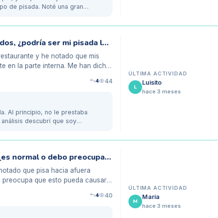
tipo de pisada. Noté una gran
Mis zapatos de trabajo están desgastados, ¿podría ser mi pisada la causa?
restaurante y he notado que mis
e en la parte interna. Me han dicho
ÚLTIMA ACTIVIDAD
4
44
Luisito
L
hace 3 meses
. Al principio, no le prestaba
análisis descubrí que soy
Mi hija de 9 años pisotea hacia afuera, ¿es normal o debo preocuparme?
 notado que pisa hacia afuera
e preocupa que esto pueda causarle
ÚLTIMA ACTIVIDAD
4
40
María
M
hace 3 meses