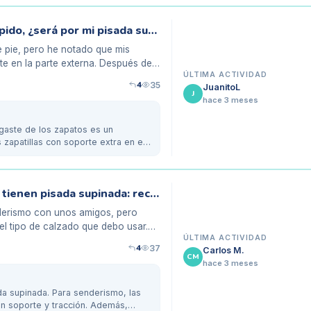
Mis zapatos de oficina se desgastan rápido, ¿será por mi pisada supinada?
 pie, pero he notado que mis
e en la parte externa. Después de
ÚLTIMA ACTIVIDAD
4
35
JuanitoL
J
hace 3 meses
gaste de los zapatos es un
zapatillas con soporte extra en el
Zapatillas de senderismo para quienes tienen pisada supinada: recomendaciones
nderismo con unos amigos, pero
l tipo de calzado que debo usar.
ÚLTIMA ACTIVIDAD
4
37
Carlos M.
CM
hace 3 meses
da supinada. Para senderismo, las
en soporte y tracción. Además,