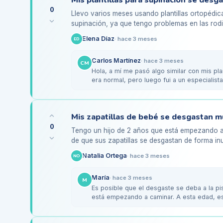
0
Llevo varios meses usando plantillas ortopédic
supinación, ya que tengo problemas en las rodil
constante, pero me he dado…
Elena Díaz
·
hace 3 meses
ED
Carlos Martínez
·
hace 3 meses
CM
Hola, a mí me pasó algo similar con mis plan
era normal, pero luego fui a un especiali
marca…
0
Tengo un hijo de 2 años que está empezando 
de que sus zapatillas se desgastan de forma inus
esto se relaciona…
Natalia Ortega
·
hace 3 meses
NO
María
·
hace 3 meses
M
Es posible que el desgaste se deba a la pis
está empezando a caminar. A esta edad, e
desarrollen…