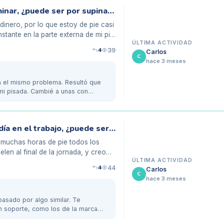
Dolor en la parte externa del pie al caminar, ¿puede ser por supinación?
dinero, por lo que estoy de pie casi
stante en la parte externa de mi pie
ÚLTIMA ACTIVIDAD
4
39
Carlos
C
hace 3 meses
ía el mismo problema. Resultó que
mi pisada. Cambié a unas con
Mis pies duelen al estar de pie todo el día en el trabajo, ¿puede ser mi pisada?
 muchas horas de pie todos los
len al final de la jornada, y creo
ÚLTIMA ACTIVIDAD
4
44
Carlos
C
hace 3 meses
pasado por algo similar. Te
 soporte, como los de la marca