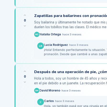
usa…
Zapatillas para bailarines con pronac
0
Soy bailarina y últimamente he notado que mis 
duelen los tobillos tras las clases. El médico
me recomendó cuidar…
Natalia Ortega
·
hace 3 meses
NO
Lucía Rodríguez
·
hace 3 meses
LR
¡Hola! Entiendo perfectamente tu situación.
pronación. Desde que cambié a unas zapati
notado…
0
Hola a todos, soy un hombre de 45 años y reci
en el pie debido a un juanete. La recuperación 
estoy comenzando…
David Moreno
·
hace 3 meses
DM
Carlos
·
hace 3 meses
C
Hola, yo también pasé por una cirugía en e