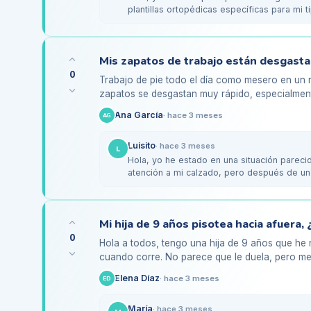
plantillas ortopédicas específicas para mi 
diferencia…
0
Trabajo de pie todo el día como mesero en un 
zapatos se desgastan muy rápido, especialment
que podría ser por mi…
Ana García
·
hace 3 meses
AG
Luisito
·
hace 3 meses
L
Hola, yo he estado en una situación parecida
atención a mi calzado, pero después de un 
pronador. Cambié…
0
Hola a todos, tengo una hija de 9 años que he
cuando corre. No parece que le duela, pero m
problemas en el futuro,…
Elena Díaz
·
hace 3 meses
ED
María
·
hace 3 meses