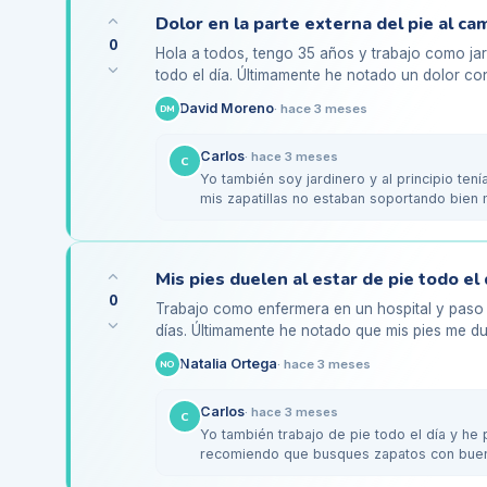
0
Hola a todos, tengo 35 años y trabajo como jar
todo el día. Últimamente he notado un dolor con
derecho al…
David Moreno
·
hace 3 meses
DM
Carlos
·
hace 3 meses
C
Yo también soy jardinero y al principio ten
mis zapatillas no estaban soportando bien 
mejor…
0
Trabajo como enfermera en un hospital y paso
días. Últimamente he notado que mis pies me due
que puede estar…
Natalia Ortega
·
hace 3 meses
NO
Carlos
·
hace 3 meses
C
Yo también trabajo de pie todo el día y he 
recomiendo que busques zapatos con buen
Skechers o New…