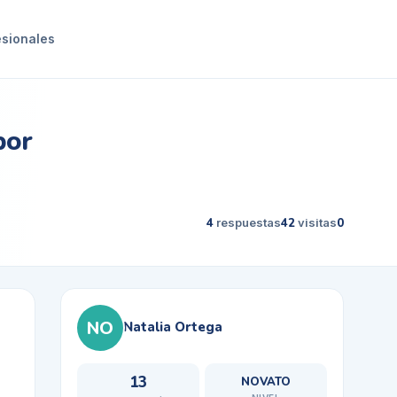
esionales
por
4
respuestas
42
visitas
0
NO
Natalia Ortega
13
NOVATO