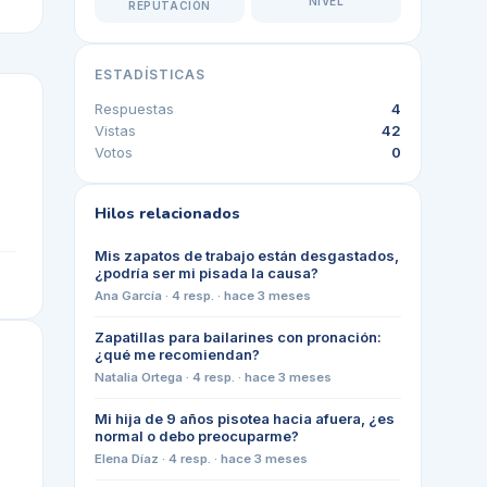
NIVEL
REPUTACIÓN
ESTADÍSTICAS
Respuestas
4
Vistas
42
Votos
0
Hilos relacionados
Mis zapatos de trabajo están desgastados,
¿podría ser mi pisada la causa?
Ana García
·
4
resp. ·
hace 3 meses
Zapatillas para bailarines con pronación:
¿qué me recomiendan?
Natalia Ortega
·
4
resp. ·
hace 3 meses
Mi hija de 9 años pisotea hacia afuera, ¿es
normal o debo preocuparme?
Elena Díaz
·
4
resp. ·
hace 3 meses