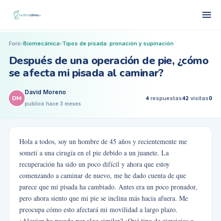
Foro
›
Biomecánica
›
Tipos de pisada: pronación y supinación
Después de una operación de pie, ¿cómo
se afecta mi pisada al caminar?
David Moreno
DM
4
respuestas
42
visitas
0
publicó
hace 3 meses
Hola a todos, soy un hombre de 45 años y recientemente me
sometí a una cirugía en el pie debido a un juanete. La
recuperación ha sido un poco difícil y ahora que estoy
comenzando a caminar de nuevo, me he dado cuenta de que
parece que mi pisada ha cambiado. Antes era un poco pronador,
pero ahora siento que mi pie se inclina más hacia afuera. Me
preocupa cómo esto afectará mi movilidad a largo plazo.
¿Alguien ha pasado por algo similar? ¿Qué tipo de ejercicios o