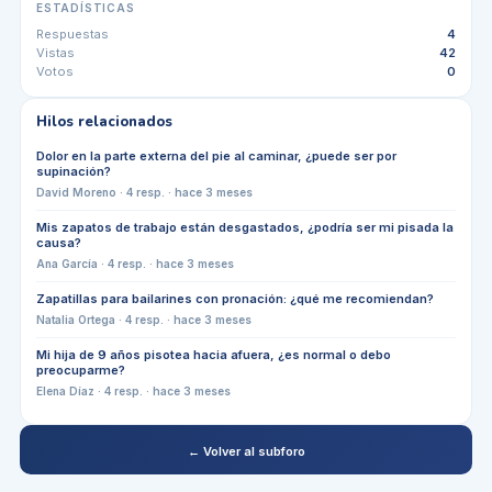
ESTADÍSTICAS
Respuestas
4
Vistas
42
Votos
0
Hilos relacionados
Dolor en la parte externa del pie al caminar, ¿puede ser por
supinación?
David Moreno
·
4
resp. ·
hace 3 meses
Mis zapatos de trabajo están desgastados, ¿podría ser mi pisada la
causa?
Ana García
·
4
resp. ·
hace 3 meses
Zapatillas para bailarines con pronación: ¿qué me recomiendan?
Natalia Ortega
·
4
resp. ·
hace 3 meses
Mi hija de 9 años pisotea hacia afuera, ¿es normal o debo
preocuparme?
Elena Díaz
·
4
resp. ·
hace 3 meses
← Volver al subforo