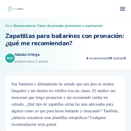
Foro
›
Biomecánica
›
Tipos de pisada: pronación y supinación
Zapatillas para bailarines con pronación:
¿qué me recomiendan?
Natalia Ortega
NO
4
respuestas
39
visitas
0
publicó
hace 3 meses
Soy bailarina y últimamente he notado que mis pies se sienten
fatigados y me duelen los tobillos tras las clases. El médico me
mencionó que tengo pronación y me recomendó cuidar mi
calzado. ¿Qué tipo de zapatillas serían las más adecuadas para
alguien como yo que pasa horas bailando y ensayando? También,
¿debería considerar usar plantillas ortopédicas? Cualquier
recomendación sería genial.