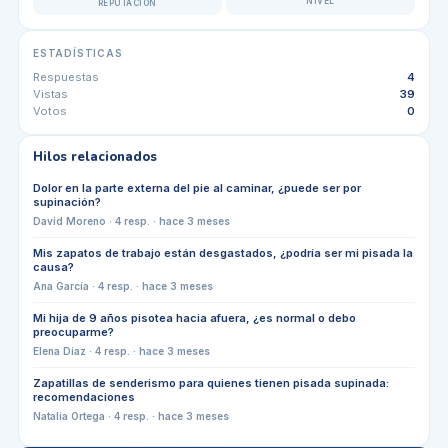
NIVEL
REPUTACIÓN
ESTADÍSTICAS
Respuestas
4
Vistas
39
Votos
0
Hilos relacionados
Dolor en la parte externa del pie al caminar, ¿puede ser por
supinación?
David Moreno
·
4
resp. ·
hace 3 meses
Mis zapatos de trabajo están desgastados, ¿podría ser mi pisada la
causa?
Ana García
·
4
resp. ·
hace 3 meses
Mi hija de 9 años pisotea hacia afuera, ¿es normal o debo
preocuparme?
Elena Díaz
·
4
resp. ·
hace 3 meses
Zapatillas de senderismo para quienes tienen pisada supinada:
recomendaciones
Natalia Ortega
·
4
resp. ·
hace 3 meses