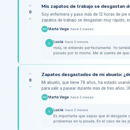
0
Soy enfermera y paso más de 12 horas de pie e
zapatos de trabajo se desgastan muy rápido, es
Al final del día,…
Marta Vega
·
hace 2 meses
MV
Lucía
·
hace 2 meses
L
Hola, te entiendo perfectamente. Yo tambié
pasado por lo mismo. Me di cuenta de que
para mi…
0
Mi abuelo, que tiene 78 años, ha estado usand
para salir a pasear durante más de tres años. 
suelas están bastante…
Marta Vega
·
hace 2 meses
MV
Lucía
·
hace 2 meses
L
Es importante que sepas que el desgaste d
problemas en la pisada. En el caso de las
es común que…