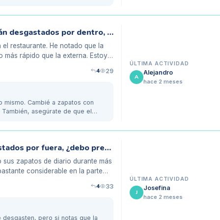
Mis zapatos de trabajar todo el día están desgastados por dentro, ¿debería preocuparme?
el restaurante. He notado que la
o más rápido que la externa. Estoy
ÚLTIMA ACTIVIDAD
4
29
Alejandro
A
hace 2 meses
lo mismo. Cambié a zapatos con
 También, asegúrate de que el
Mi madre tiene los zapatos muy desgastados por fuera, ¿debo preocuparme por su pisada?
 sus zapatos de diario durante más
astante considerable en la parte
ÚLTIMA ACTIVIDAD
4
33
Josefina
J
hace 2 meses
 desgasten, pero si notas que la