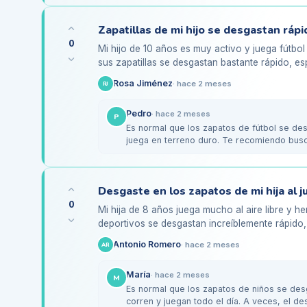
0
Mi hijo de 10 años es muy activo y juega fútbol
sus zapatillas se desgastan bastante rápido, es
la suela. Me…
Rosa Jiménez
·
hace 2 meses
RJ
Pedro
·
hace 2 meses
P
Es normal que los zapatos de fútbol se de
juega en terreno duro. Te recomiendo busc
que sean…
Desgaste en los zapatos de mi hija al j
0
Mi hija de 8 años juega mucho al aire libre y 
deportivos se desgastan increíblemente rápido, 
del talón. Me preocupa…
Antonio Romero
·
hace 2 meses
AR
María
·
hace 2 meses
M
Es normal que los zapatos de niños se des
corren y juegan todo el día. A veces, el d