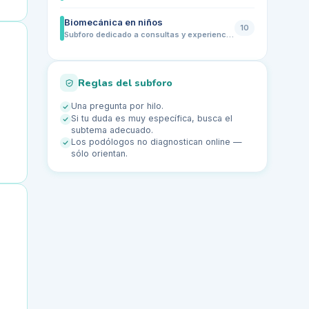
Biomecánica en niños
10
Subforo dedicado a consultas y experiencias sobre la biomecánica infantil y la forma de caminar de niños y adolescentes. Comparte dudas sobre pie plano, pie valgo, marcha de puntillas, pisada hacia dentro o hacia fuera, tropiezos frecuentes, dolor en pies o piernas, uso de plantillas y cuándo puede ser recomendable una valoración biomecánica infantil.
Reglas del subforo
Una pregunta por hilo.
Si tu duda es muy específica, busca el
subtema adecuado.
Los podólogos no diagnostican online —
sólo orientan.