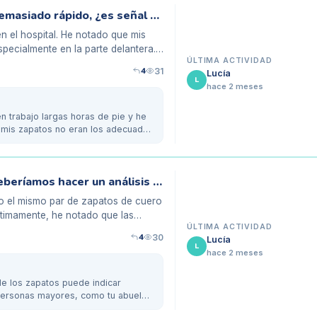
Mis zapatos de trabajo se desgastan demasiado rápido, ¿es señal de problemas en mis pies?
n el hospital. He notado que mis
pecialmente en la parte delantera.
ÚLTIMA ACTIVIDAD
4
31
Lucía
L
hace 2 meses
n trabajo largas horas de pie y he
 mis zapatos no eran los adecuados
Zapatos desgastados de mi abuelo: ¿deberíamos hacer un análisis de su pisada?
o el mismo par de zapatos de cuero
Últimamente, he notado que las
ÚLTIMA ACTIVIDAD
4
30
Lucía
L
hace 2 meses
e los zapatos puede indicar
 personas mayores, como tu abuelo,