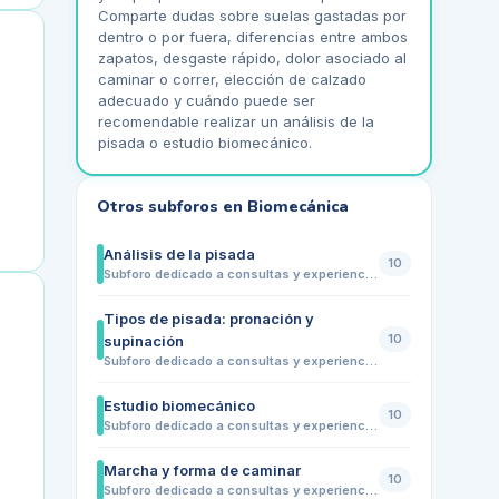
Comparte dudas sobre suelas gastadas por
dentro o por fuera, diferencias entre ambos
zapatos, desgaste rápido, dolor asociado al
caminar o correr, elección de calzado
adecuado y cuándo puede ser
recomendable realizar un análisis de la
pisada o estudio biomecánico.
Otros subforos en
Biomecánica
Análisis de la pisada
10
Subforo dedicado a consultas y experiencias sobre el análisis de la pisada y su relación con la salud del pie. Comparte dudas sobre pronación, supinación, pie plano, pie cavo, desgaste del calzado, dolor al caminar o correr, necesidad de plantillas y cuándo puede ser recomendable realizar un estudio biomecánico con un profesional.
Tipos de pisada: pronación y
10
supinación
Subforo dedicado a consultas y experiencias sobre los distintos tipos de pisada, especialmente pronación, supinación y pisada neutra. Comparte dudas sobre desgaste del calzado, dolor en pies, rodillas o cadera, elección de zapatillas, uso de plantillas y cuándo puede ser recomendable realizar un estudio biomecánico para valorar la pisada.
Estudio biomecánico
10
Subforo dedicado a consultas y experiencias sobre el estudio biomecánico de la pisada. Comparte dudas sobre cuándo realizarlo, qué pruebas incluye, qué información aporta, relación con dolores en pies, rodillas, cadera o espalda, uso de plantillas personalizadas y cómo puede ayudar a prevenir molestias o mejorar la forma de caminar o correr.
Marcha y forma de caminar
10
Subforo dedicado a consultas y experiencias sobre la forma de caminar y las alteraciones de la marcha. Comparte dudas sobre pisada hacia dentro o hacia fuera, cojera, tropiezos frecuentes, diferencias entre ambos pies, cansancio al caminar, dolor en pies, rodillas, cadera o espalda, y cuándo puede ser recomendable realizar una valoración biomecánica.