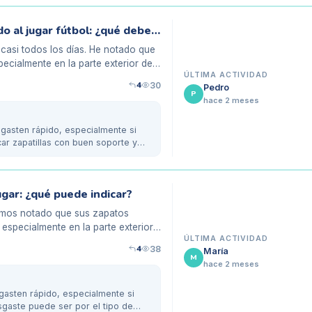
Zapatillas de mi hijo se desgastan rápido al jugar fútbol: ¿qué deberíamos hacer?
 casi todos los días. He notado que
pecialmente en la parte exterior de
ÚLTIMA ACTIVIDAD
4
30
Pedro
P
hace 2 meses
sgasten rápido, especialmente si
ar zapatillas con buen soporte y
ugar: ¿qué puede indicar?
hemos notado que sus zapatos
especialmente en la parte exterior
ÚLTIMA ACTIVIDAD
4
38
María
M
hace 2 meses
gasten rápido, especialmente si
esgaste puede ser por el tipo de