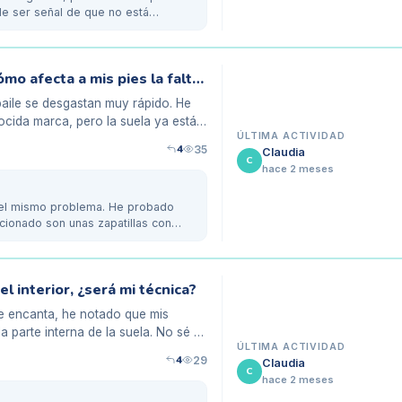
e ser señal de que no está
Danzando en zapatos desgastados: ¿cómo afecta a mis pies la falta de soporte?
baile se desgastan muy rápido. He
ocida marca, pero la suela ya está
ÚLTIMA ACTIVIDAD
4
35
Claudia
C
hace 2 meses
o el mismo problema. He probado
ncionado son unas zapatillas con
l interior, ¿será mi técnica?
e encanta, he notado que mis
parte interna de la suela. No sé si
ÚLTIMA ACTIVIDAD
4
29
Claudia
C
hace 2 meses