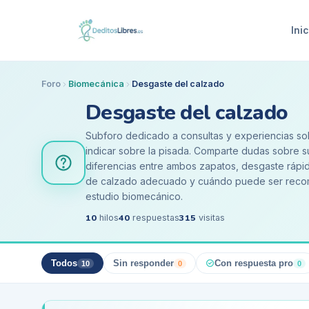
Inic
Foro
Biomecánica
Desgaste del calzado
Desgaste del calzado
Subforo dedicado a consultas y experiencias so
indicar sobre la pisada. Comparte dudas sobre s
diferencias entre ambos zapatos, desgaste rápid
de calzado adecuado y cuándo puede ser recomen
estudio biomecánico.
10
40
315
hilos
respuestas
visitas
Todos
Sin responder
Con respuesta pro
10
0
0