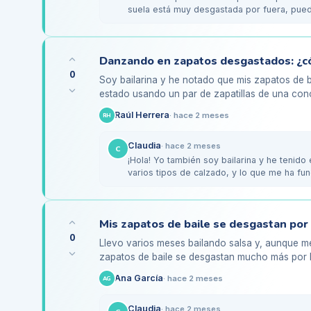
suela está muy desgastada por fuera, pued
caminando bien.…
0
Soy bailarina y he notado que mis zapatos de 
estado usando un par de zapatillas de una con
bastante desgastada…
Raúl Herrera
·
hace 2 meses
RH
Claudia
·
hace 2 meses
C
¡Hola! Yo también soy bailarina y he tenid
varios tipos de calzado, y lo que me ha fu
suela más…
Mis zapatos de baile se desgastan por e
0
Llevo varios meses bailando salsa y, aunque m
zapatos de baile se desgastan mucho más por la 
esto se debe a mi…
Ana García
·
hace 2 meses
AG
Claudia
·
hace 2 meses