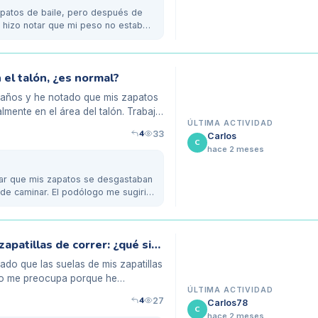
patos de baile, pero después de
me hizo notar que mi peso no estaba
 el talón, ¿es normal?
s años y he notado que mis zapatos
lmente en el área del talón. Trabajo
ÚLTIMA ACTIVIDAD
4
33
Carlos
C
hace 2 meses
ar que mis zapatos se desgastaban
 de caminar. El podólogo me sugirió
Desgaste interno de las suelas de mis zapatillas de correr: ¿qué significa?
ado que las suelas de mis zapatillas
sto me preocupa porque he
ÚLTIMA ACTIVIDAD
4
27
Carlos78
C
hace 2 meses