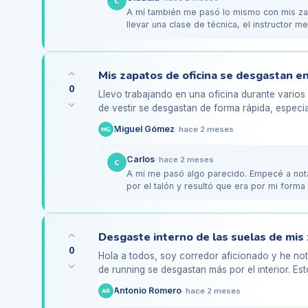
C
A mí también me pasó lo mismo con mis za
llevar una clase de técnica, el instructor 
bien…
Mis zapatos de oficina se desgastan en
0
Llevo trabajando en una oficina durante vario
de vestir se desgastan de forma rápida, especia
largas horas…
Miguel Gómez
·
hace 2 meses
MG
Carlos
·
hace 2 meses
C
A mí me pasó algo parecido. Empecé a not
por el talón y resultó que era por mi forma
unas…
0
Hola a todos, soy corredor aficionado y he not
de running se desgastan más por el interior. E
escuchado que puede…
Antonio Romero
·
hace 2 meses
AR