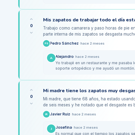
superficie…
0
Trabajo como camarera y paso horas de pie en 
parte interna de mis zapatos se desgasta much
un poco preocupada…
Pedro Sánchez
·
hace 2 meses
PS
Alejandro
·
hace 2 meses
A
Yo trabajé en un restaurante y me pasaba 
soporte ortopédico y me ayudó un montón.
número sea el…
0
Mi madre, que tiene 68 años, ha estado usando
de seis meses y he notado que el desgaste es b
exterior de las…
Javier Ruiz
·
hace 2 meses
JR
Josefina
·
hace 2 meses
J
Es normal que con el tiempo los zapatos se