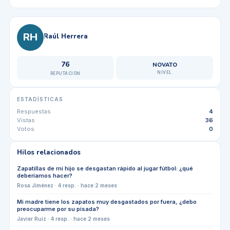
RH
Raúl Herrera
76
NOVATO
NIVEL
REPUTACIÓN
ESTADÍSTICAS
Respuestas
4
Vistas
36
Votos
0
Hilos relacionados
Zapatillas de mi hijo se desgastan rápido al jugar fútbol: ¿qué
deberíamos hacer?
Rosa Jiménez
·
4
resp. ·
hace 2 meses
Mi madre tiene los zapatos muy desgastados por fuera, ¿debo
preocuparme por su pisada?
Javier Ruiz
·
4
resp. ·
hace 2 meses