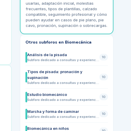
usarlas, adaptación inicial, molestias
frecuentes, tipos de plantillas, calzado
compatible, seguimiento profesional y cómo
pueden ayudar en casos de pie plano, pie
cavo, pronación, supinación o sobrecargas.
Otros subforos en
Biomecánica
Análisis de la pisada
10
Subforo dedicado a consultas y experiencias sobre el análisis de la pisada y su relación con la salud del pie. Comparte dudas sobre pronación, supinación, pie plano, pie cavo, desgaste del calzado, dolor al caminar o correr, necesidad de plantillas y cuándo puede ser recomendable realizar un estudio biomecánico con un profesional.
Tipos de pisada: pronación y
10
supinación
Subforo dedicado a consultas y experiencias sobre los distintos tipos de pisada, especialmente pronación, supinación y pisada neutra. Comparte dudas sobre desgaste del calzado, dolor en pies, rodillas o cadera, elección de zapatillas, uso de plantillas y cuándo puede ser recomendable realizar un estudio biomecánico para valorar la pisada.
Estudio biomecánico
10
Subforo dedicado a consultas y experiencias sobre el estudio biomecánico de la pisada. Comparte dudas sobre cuándo realizarlo, qué pruebas incluye, qué información aporta, relación con dolores en pies, rodillas, cadera o espalda, uso de plantillas personalizadas y cómo puede ayudar a prevenir molestias o mejorar la forma de caminar o correr.
Marcha y forma de caminar
10
Subforo dedicado a consultas y experiencias sobre la forma de caminar y las alteraciones de la marcha. Comparte dudas sobre pisada hacia dentro o hacia fuera, cojera, tropiezos frecuentes, diferencias entre ambos pies, cansancio al caminar, dolor en pies, rodillas, cadera o espalda, y cuándo puede ser recomendable realizar una valoración biomecánica.
Biomecánica en niños
10