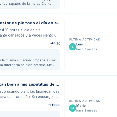
unos zapatos de la marca Clarks
Mis pies me duelen mucho después de estar de pie todo el día en el trabajo
i 10 horas al día de pie.
tante cansados y a veces siento un
ÚLTIMA ACTIVIDAD
4
30
Luis
L
hace 2 meses
n la misma situación. Empecé a usar
la diferencia ha sido notable. Me…
Mis plantillas biomecánicas no se adaptan bien a mis zapatillas de correr
tado usando plantillas biomecánicas
lema de pronación. Sin embargo, me
ÚLTIMA ACTIVIDAD
4
30
Mario
M
hace 2 meses