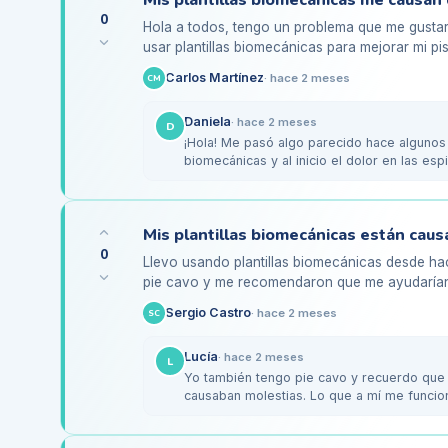
0
Hola a todos, tengo un problema que me gusta
usar plantillas biomecánicas para mejorar mi pi
intenso en las…
Carlos Martínez
·
hace 2 meses
CM
Daniela
·
hace 2 meses
D
¡Hola! Me pasó algo parecido hace algunos 
biomecánicas y al inicio el dolor en las espin
que…
0
Llevo usando plantillas biomecánicas desde h
pie cavo y me recomendaron que me ayudarían
notado un dolor persistente…
Sergio Castro
·
hace 2 meses
SC
Lucía
·
hace 2 meses
L
Yo también tengo pie cavo y recuerdo que al
causaban molestias. Lo que a mí me funcionó
veces…