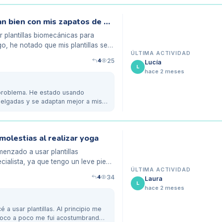
Mis plantillas biomecánicas no funcionan bien con mis zapatos de baile
 plantillas biomecánicas para
go, he notado que mis plantillas se
ÚLTIMA ACTIVIDAD
4
25
Lucía
L
hace 2 meses
 problema. He estado usando
 delgadas y se adaptan mejor a mis
molestias al realizar yoga
enzado a usar plantillas
alista, ya que tengo un leve pie
ÚLTIMA ACTIVIDAD
4
34
Laura
L
hace 2 meses
 usar plantillas. Al principio me
poco a poco me fui acostumbrando.