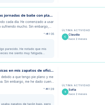
Mis pies se sienten cansados tras largas jornadas de baile con plantillas
ando cada día. He comenzado a usar
an sufriendo mucho. Sin embargo,
ÚLTIMA ACTIVIDAD
4
35
Claudia
C
hace 2 meses
algo parecido. He notado que mis
 veces me siento muy fatigada
Dificultades con las plantillas biomecánicas en mis zapatos de oficina
s debido a que tengo pie plano y me
cina. Sin embargo, me he dado cuenta
ÚLTIMA ACTIVIDAD
4
28
Sofía
S
hace 2 meses
, usaba zapatos de tacón bajo, pero