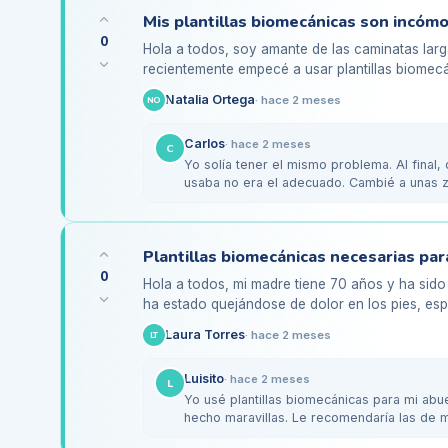
0
Hola a todos, soy amante de las caminatas larg
recientemente empecé a usar plantillas biomecá
pisada. Sin embargo, he notado…
Natalia Ortega
·
hace 2 meses
NO
Carlos
·
hace 2 meses
C
Yo solía tener el mismo problema. Al final,
usaba no era el adecuado. Cambié a unas z
ahora…
0
Hola a todos, mi madre tiene 70 años y ha sido 
ha estado quejándose de dolor en los pies, es
mucho tiempo en…
Laura Torres
·
hace 2 meses
LT
Luisito
·
hace 2 meses
L
Yo usé plantillas biomecánicas para mi abue
hecho maravillas. Le recomendaría las de
principio,…