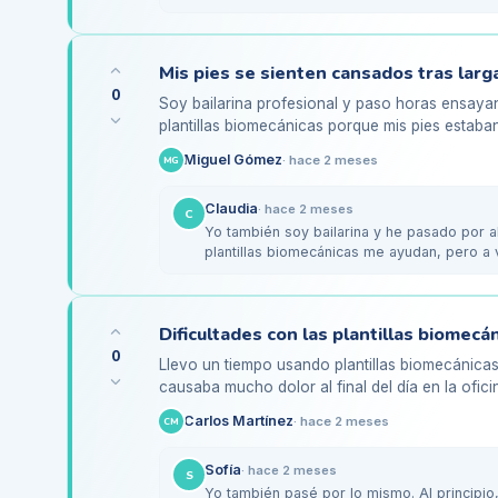
Te…
0
Soy bailarina profesional y paso horas ensay
plantillas biomecánicas porque mis pies estab
después de bailar…
Miguel Gómez
·
hace 2 meses
MG
Claudia
·
hace 2 meses
C
Yo también soy bailarina y he pasado por 
plantillas biomecánicas me ayudan, pero a
después de…
0
Llevo un tiempo usando plantillas biomecánica
causaba mucho dolor al final del día en la ofi
de que mis…
Carlos Martínez
·
hace 2 meses
CM
Sofía
·
hace 2 meses
S
Yo también pasé por lo mismo. Al principio