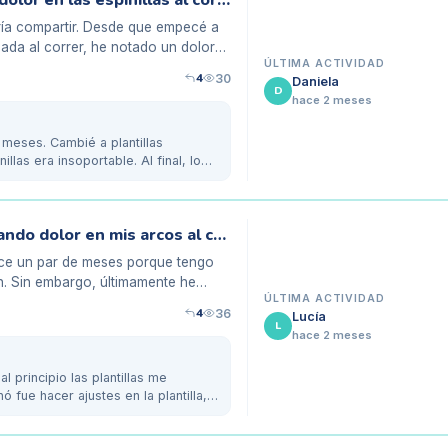
Mis plantillas biomecánicas me causan dolor en las espinillas al correr
ría compartir. Desde que empecé a
sada al correr, he notado un dolor
ÚLTIMA ACTIVIDAD
4
30
Daniela
D
hace 2 meses
meses. Cambié a plantillas
illas era insoportable. Al final, lo
Mis plantillas biomecánicas están causando dolor en mis arcos al caminar
ace un par de meses porque tengo
. Sin embargo, últimamente he
ÚLTIMA ACTIVIDAD
4
36
Lucía
L
hace 2 meses
 principio las plantillas me
 fue hacer ajustes en la plantilla, a