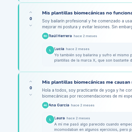
0
Soy bailarín profesional y he comenzado a usar
mejorar mi postura y evitar lesiones. Sin embar
sienten incómodas en…
Raúl Herrera
·
hace 2 meses
RH
Lucía
·
hace 2 meses
L
Yo también soy bailarina y sufro el mismo
plantillas de la marca X, que son bastante
zapatos de…
Mis plantillas biomecánicas me causan 
0
Hola a todos, soy practicante de yoga y he com
biomecánicas por recomendaciones de mi especi
plano. Sin embargo, he notado…
Ana García
·
hace 2 meses
AG
Laura
·
hace 2 meses
L
A mí me pasó algo parecido cuando empecé a
incomodaban en algunos ejercicios, pero 