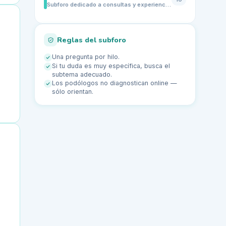
Subforo dedicado a consultas y experiencias sobre la biomecánica infantil y la forma de caminar de niños y adolescentes. Comparte dudas sobre pie plano, pie valgo, marcha de puntillas, pisada hacia dentro o hacia fuera, tropiezos frecuentes, dolor en pies o piernas, uso de plantillas y cuándo puede ser recomendable una valoración biomecánica infantil.
Reglas del subforo
Una pregunta por hilo.
Si tu duda es muy específica, busca el
subtema adecuado.
Los podólogos no diagnostican online —
sólo orientan.