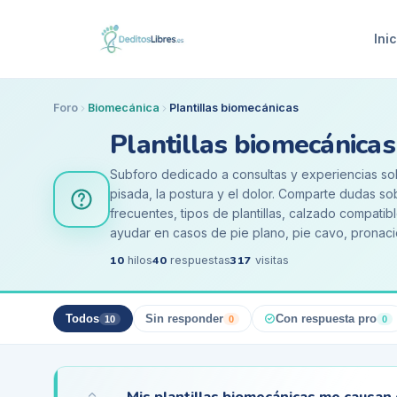
Inic
Foro
Biomecánica
Plantillas biomecánicas
Plantillas biomecánicas
Subforo dedicado a consultas y experiencias sobr
pisada, la postura y el dolor. Comparte dudas sob
frecuentes, tipos de plantillas, calzado compat
ayudar en casos de pie plano, pie cavo, pronaci
10
40
317
hilos
respuestas
visitas
Todos
Sin responder
Con respuesta pro
10
0
0