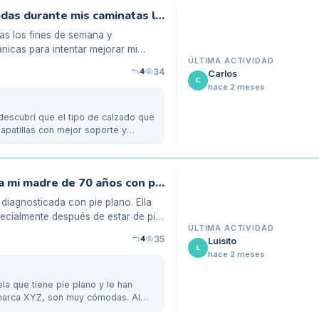
Mis plantillas biomecánicas son incómodas durante mis caminatas largas
as los fines de semana y
nicas para intentar mejorar mi
ÚLTIMA ACTIVIDAD
4
34
Carlos
C
hace 2 meses
 descubrí que el tipo de calzado que
apatillas con mejor soporte y
Plantillas biomecánicas necesarias para mi madre de 70 años con pie plano
diagnosticada con pie plano. Ella
pecialmente después de estar de pie
ÚLTIMA ACTIVIDAD
4
35
Luisito
L
hace 2 meses
la que tiene pie plano y le han
 marca XYZ, son muy cómodas. Al