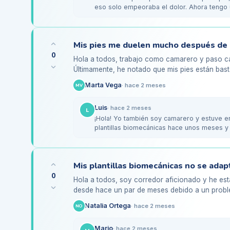
eso solo empeoraba el dolor. Ahora tengo 
que son…
0
Hola a todos, trabajo como camarero y paso cas
Últimamente, he notado que mis pies están bas
dolor punzante en la planta…
Marta Vega
·
hace 2 meses
MV
Luis
·
hace 2 meses
L
¡Hola! Yo también soy camarero y estuve e
plantillas biomecánicas hace unos meses y 
0
Hola a todos, soy corredor aficionado y he es
desde hace un par de meses debido a un prob
he dado cuenta de…
Natalia Ortega
·
hace 2 meses
NO
Mario
·
hace 2 meses