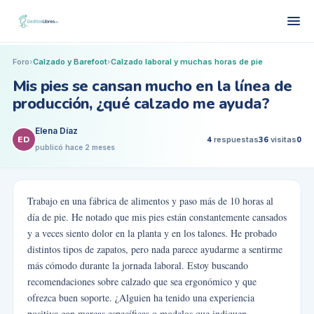
Foro
›
Calzado y Barefoot
›
Calzado laboral y muchas horas de pie
Mis pies se cansan mucho en la línea de
producción, ¿qué calzado me ayuda?
Elena Díaz
ED
4
respuestas
36
visitas
0
publicó
hace 2 meses
Trabajo en una fábrica de alimentos y paso más de 10 horas al
día de pie. He notado que mis pies están constantemente cansados
y a veces siento dolor en la planta y en los talones. He probado
distintos tipos de zapatos, pero nada parece ayudarme a sentirme
más cómodo durante la jornada laboral. Estoy buscando
recomendaciones sobre calzado que sea ergonómico y que
ofrezca buen soporte. ¿Alguien ha tenido una experiencia
positiva con marcas específicas o modelos que indiquen