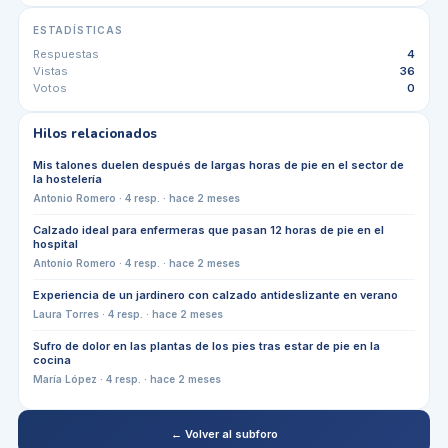
ESTADÍSTICAS
Respuestas
4
Vistas
36
Votos
0
Hilos relacionados
Mis talones duelen después de largas horas de pie en el sector de
la hostelería
Antonio Romero
·
4
resp. ·
hace 2 meses
Calzado ideal para enfermeras que pasan 12 horas de pie en el
hospital
Antonio Romero
·
4
resp. ·
hace 2 meses
Experiencia de un jardinero con calzado antideslizante en verano
Laura Torres
·
4
resp. ·
hace 2 meses
Sufro de dolor en las plantas de los pies tras estar de pie en la
cocina
María López
·
4
resp. ·
hace 2 meses
← Volver al subforo