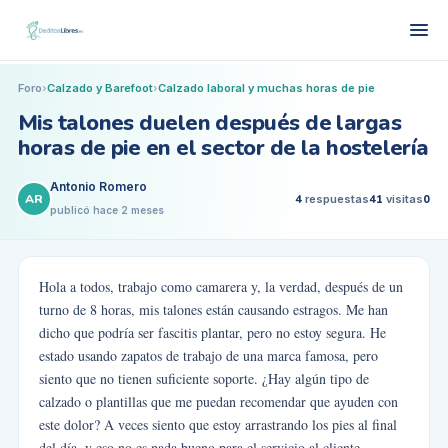
Foro
›
Calzado y Barefoot
›
Calzado laboral y muchas horas de pie
Mis talones duelen después de largas
horas de pie en el sector de la hostelería
Antonio Romero
AR
4
respuestas
41
visitas
0
publicó
hace 2 meses
Hola a todos, trabajo como camarera y, la verdad, después de un
turno de 8 horas, mis talones están causando estragos. Me han
dicho que podría ser fascitis plantar, pero no estoy segura. He
estado usando zapatos de trabajo de una marca famosa, pero
siento que no tienen suficiente soporte. ¿Hay algún tipo de
calzado o plantillas que me puedan recomendar que ayuden con
este dolor? A veces siento que estoy arrastrando los pies al final
del día, y eso no es nada bueno para el servicio al cliente.