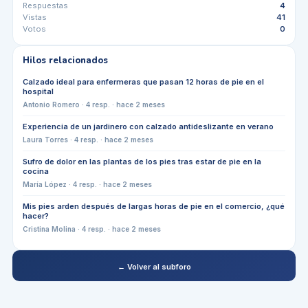
Respuestas
4
Vistas
41
Votos
0
Hilos relacionados
Calzado ideal para enfermeras que pasan 12 horas de pie en el
hospital
Antonio Romero
·
4
resp. ·
hace 2 meses
Experiencia de un jardinero con calzado antideslizante en verano
Laura Torres
·
4
resp. ·
hace 2 meses
Sufro de dolor en las plantas de los pies tras estar de pie en la
cocina
María López
·
4
resp. ·
hace 2 meses
Mis pies arden después de largas horas de pie en el comercio, ¿qué
hacer?
Cristina Molina
·
4
resp. ·
hace 2 meses
← Volver al subforo