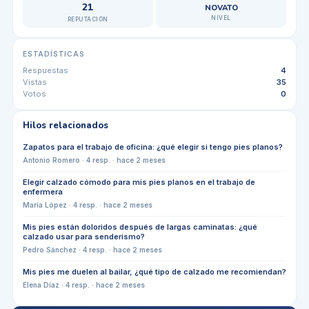
21
NOVATO
NIVEL
REPUTACIÓN
ESTADÍSTICAS
Respuestas
4
Vistas
35
Votos
0
Hilos relacionados
Zapatos para el trabajo de oficina: ¿qué elegir si tengo pies planos?
Antonio Romero
·
4
resp. ·
hace 2 meses
Elegir calzado cómodo para mis pies planos en el trabajo de
enfermera
María López
·
4
resp. ·
hace 2 meses
Mis pies están doloridos después de largas caminatas: ¿qué
calzado usar para senderismo?
Pedro Sánchez
·
4
resp. ·
hace 2 meses
Mis pies me duelen al bailar, ¿qué tipo de calzado me recomiendan?
Elena Díaz
·
4
resp. ·
hace 2 meses