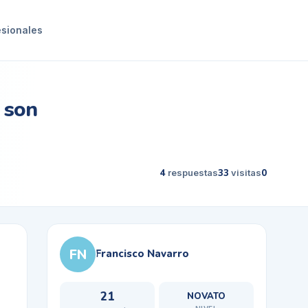
esionales
 son
4
respuestas
33
visitas
0
FN
Francisco Navarro
21
NOVATO