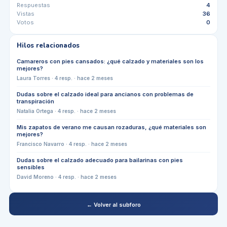
Respuestas
4
Vistas
36
Votos
0
Hilos relacionados
Camareros con pies cansados: ¿qué calzado y materiales son los
mejores?
Laura Torres
·
4
resp. ·
hace 2 meses
Dudas sobre el calzado ideal para ancianos con problemas de
transpiración
Natalia Ortega
·
4
resp. ·
hace 2 meses
Mis zapatos de verano me causan rozaduras, ¿qué materiales son
mejores?
Francisco Navarro
·
4
resp. ·
hace 2 meses
Dudas sobre el calzado adecuado para bailarinas con pies
sensibles
David Moreno
·
4
resp. ·
hace 2 meses
← Volver al subforo