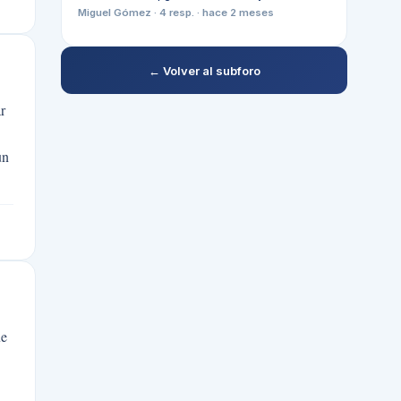
Miguel Gómez
·
4
resp. ·
hace 2 meses
← Volver al subforo
r
un
ue