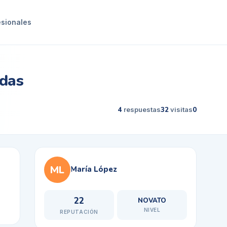
esionales
adas
4
respuestas
32
visitas
0
ML
María López
22
NOVATO
NIVEL
REPUTACIÓN