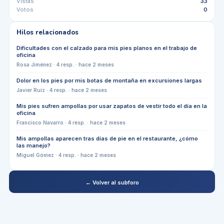
Vistas
33
Votos
0
Hilos relacionados
Dificultades con el calzado para mis pies planos en el trabajo de
oficina
Rosa Jiménez
·
4
resp. ·
hace 2 meses
Dolor en los pies por mis botas de montaña en excursiones largas
Javier Ruiz
·
4
resp. ·
hace 2 meses
Mis pies sufren ampollas por usar zapatos de vestir todo el día en la
oficina
Francisco Navarro
·
4
resp. ·
hace 2 meses
Mis ampollas aparecen tras días de pie en el restaurante, ¿cómo
las manejo?
Miguel Gómez
·
4
resp. ·
hace 2 meses
← Volver al subforo