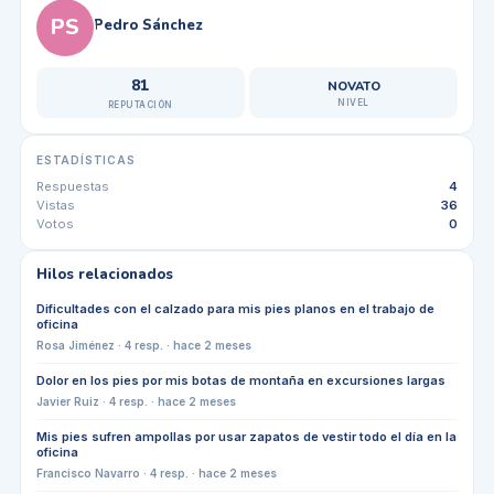
PS
Pedro Sánchez
81
NOVATO
NIVEL
REPUTACIÓN
ESTADÍSTICAS
Respuestas
4
Vistas
36
Votos
0
Hilos relacionados
Dificultades con el calzado para mis pies planos en el trabajo de
oficina
Rosa Jiménez
·
4
resp. ·
hace 2 meses
Dolor en los pies por mis botas de montaña en excursiones largas
Javier Ruiz
·
4
resp. ·
hace 2 meses
Mis pies sufren ampollas por usar zapatos de vestir todo el día en la
oficina
Francisco Navarro
·
4
resp. ·
hace 2 meses