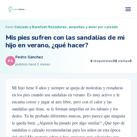
Foro
›
Calzado y Barefoot
›
Rozaduras, ampollas y dolor por calzado
Mis pies sufren con las sandalias de mi
hijo en verano, ¿qué hacer?
Pedro Sánchez
PS
4
respuestas
36
visitas
0
publicó
hace 2 meses
Mi hijo tiene 8 años y siempre se queja de molestias y rozaduras
en los pies cuando usa sandalias en verano. Es muy activo y le
encanta correr y jugar al aire libre, pero con el calor y las
sandalias que tiene, se le forman ampollas en los talones y los
dedos. Ya he probado diferentes marcas, pero parece que ninguna
le queda bien. ¿Alguien ha pasado por algo similar? ¿Qué tipo de
sandalias o calzado recomendarían para los niños en esta época
del año? Me gustaría saber si hay opciones más adecuadas que