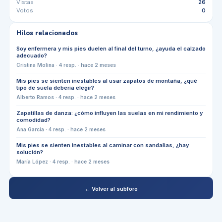
Vistas
26
Votos
0
Hilos relacionados
Soy enfermera y mis pies duelen al final del turno, ¿ayuda el calzado
adecuado?
Cristina Molina
·
4
resp. ·
hace 2 meses
Mis pies se sienten inestables al usar zapatos de montaña, ¿qué
tipo de suela debería elegir?
Alberto Ramos
·
4
resp. ·
hace 2 meses
Zapatillas de danza: ¿cómo influyen las suelas en mi rendimiento y
comodidad?
Ana García
·
4
resp. ·
hace 2 meses
Mis pies se sienten inestables al caminar con sandalias, ¿hay
solución?
María López
·
4
resp. ·
hace 2 meses
← Volver al subforo