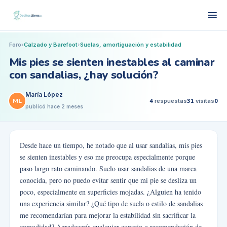
Foro
›
Calzado y Barefoot
›
Suelas, amortiguación y estabilidad
Mis pies se sienten inestables al caminar
con sandalias, ¿hay solución?
María López
ML
4
respuestas
31
visitas
0
publicó
hace 2 meses
Desde hace un tiempo, he notado que al usar sandalias, mis pies
se sienten inestables y eso me preocupa especialmente porque
paso largo rato caminando. Suelo usar sandalias de una marca
conocida, pero no puedo evitar sentir que mi pie se desliza un
poco, especialmente en superficies mojadas. ¿Alguien ha tenido
una experiencia similar? ¿Qué tipo de suela o estilo de sandalias
me recomendarían para mejorar la estabilidad sin sacrificar la
comodidad? Agradecería cualquier consejo o recomendación de