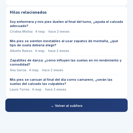
Hilos relacionados
Soy enfermera y mis pies duelen al final del turno, ¿ayuda el calzado
adecuado?
Cristina Molina
·
4
resp. ·
hace 2 meses
Mis pies se sienten inestables al usar zapatos de montaña, ¿qué
tipo de suela debería elegir?
Alberto Ramos
·
4
resp. ·
hace 2 meses
Zapatillas de danza: ¿cómo influyen las suelas en mi rendimiento y
comodidad?
Ana García
·
4
resp. ·
hace 2 meses
Mis pies se cansan al final del día como camarero, ¿serán las
suelas del calzado las culpables?
Laura Torres
·
4
resp. ·
hace 2 meses
← Volver al subforo