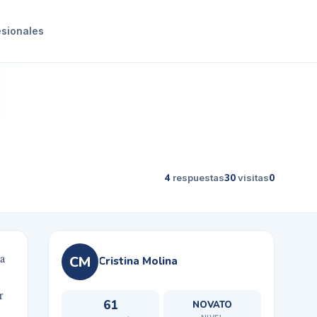
esionales
4
respuestas
30
visitas
0
la
CM
Cristina Molina
r
61
NOVATO