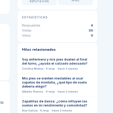
NIVEL
REPUTACIÓN
ESTADÍSTICAS
Respuestas
4
Vistas
30
Votos
0
Hilos relacionados
Soy enfermera y mis pies duelen al final
del turno, ¿ayuda el calzado adecuado?
Cristina Molina
·
4
resp. ·
hace 2 meses
Mis pies se sienten inestables al usar
zapatos de montaña, ¿qué tipo de suela
debería elegir?
Alberto Ramos
·
4
resp. ·
hace 2 meses
Zapatillas de danza: ¿cómo influyen las
Sin
suelas en mi rendimiento y comodidad?
Ana García
·
4
resp. ·
hace 2 meses