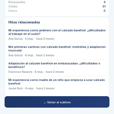
Respuestas
4
Vistas
31
Votos
0
Hilos relacionados
Mi experiencia como jardinero con el calzado barefoot: ¿dificultades
al trabajar en el suelo?
Ana García
·
4
resp. ·
hace 2 meses
Mis primeras carreras con calzado barefoot: molestias y adaptación
muscular
Ana García
·
4
resp. ·
hace 2 meses
Adaptación al calzado barefoot en embarazadas: ¿dificultades o
beneficios?
Francisco Navarro
·
4
resp. ·
hace 2 meses
Mi experiencia como madre de un niño que empieza a usar calzado
barefoot
Javier Ruiz
·
4
resp. ·
hace 2 meses
← Volver al subforo