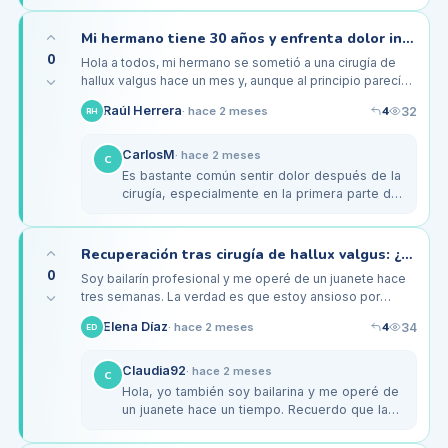
caminar sin dolor. Lo importante es…
Mi hermano tiene 30 años y enfrenta dolor intenso tras la cirugía del juanete
0
Hola a todos, mi hermano se sometió a una cirugía de
hallux valgus hace un mes y, aunque al principio parecía
que todo iba bien, ahora está sufriendo un dolor intenso
4
Raúl Herrera
32
·
hace 2 meses
RH
en el dedo…
CarlosM
·
hace 2 meses
C
Es bastante común sentir dolor después de la
cirugía, especialmente en la primera parte de
la recuperación. A mi esposa le pasó algo
similar y el médico le…
Recuperación tras cirugía de hallux valgus: ¿cuánto tiempo necesito para volver a bailar?
0
Soy bailarín profesional y me operé de un juanete hace
tres semanas. La verdad es que estoy ansioso por
volver a mis clases, pero he tenido algunos problemas
4
Elena Díaz
34
·
hace 2 meses
ED
con la inflamación y…
Claudia92
·
hace 2 meses
C
Hola, yo también soy bailarina y me operé de
un juanete hace un tiempo. Recuerdo que la
recuperación fue más larga de lo que
esperaba, pero con paciencia y la…