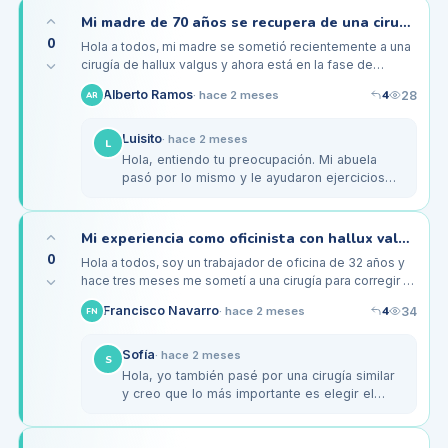
Mi madre de 70 años se recupera de una cirugía de juanete: consejos para la movilidad
0
Hola a todos, mi madre se sometió recientemente a una
cirugía de hallux valgus y ahora está en la fase de
recuperación. Tiene 70 años y, aunque la operación fue
4
Alberto Ramos
28
·
hace 2 meses
AR
un éxito, nos…
Luisito
·
hace 2 meses
L
Hola, entiendo tu preocupación. Mi abuela
pasó por lo mismo y le ayudaron ejercicios
de movilidad como girar el tobillo y flexionar
los dedos. Al principio,…
Mi experiencia como oficinista con hallux valgus tras la cirugía: ¿valió la pena?
0
Hola a todos, soy un trabajador de oficina de 32 años y
hace tres meses me sometí a una cirugía para corregir mi
hallux valgus, que me había estado causando bastante
4
Francisco Navarro
34
·
hace 2 meses
FN
dolor. La…
Sofía
·
hace 2 meses
S
Hola, yo también pasé por una cirugía similar
y creo que lo más importante es elegir el
calzado adecuado. Yo usé unas zapatillas de
deporte con buen soporte y…