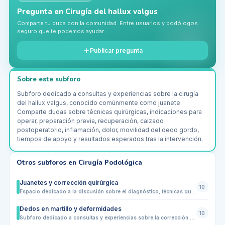
Pregunta en
Cirugía del hallux valgus
Comparte tu duda con la comunidad. Entre usuarios y podólogos
seguro que te podemos ayudar.
Publicar pregunta
Sobre este subforo
Subforo dedicado a consultas y experiencias sobre la cirugía
del hallux valgus, conocido comúnmente como juanete.
Comparte dudas sobre técnicas quirúrgicas, indicaciones para
operar, preparación previa, recuperación, calzado
postoperatorio, inflamación, dolor, movilidad del dedo gordo,
tiempos de apoyo y resultados esperados tras la intervención.
Otros subforos en
Cirugía Podológica
Juanetes y corrección quirúrgica
10
Espacio dedicado a la discusión sobre el diagnóstico, técnicas quirúrgicas y resultados en la corrección de juanetes (hallux valgus). Los usuarios pueden compartir experiencias pre y postoperatorias, dudas sobre el procedimiento, recuperación, cuidados postquirúrgicos y recomendaciones sobre el manejo del dolor y la movilidad del pie tras la cirugía.
Dedos en martillo y deformidades
10
Subforo dedicado a consultas y experiencias sobre la corrección quirúrgica de dedos en martillo, dedos en garra y otras deformidades del antepié. Comparte dudas sobre cuándo se valora la cirugía, tipos de intervención, cuidados antes y después de la operación, recuperación, uso de calzado postquirúrgico, dolor, movilidad y resultados esperados