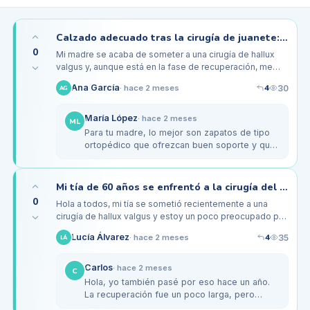
Calzado adecuado tras la cirugía de juanete: ¿cuáles elegir para mi madre de 70 años?
0
Mi madre se acaba de someter a una cirugía de hallux
valgus y, aunque está en la fase de recuperación, me
preocupa qué tipo de calzado debe usar para no
4
Ana García
30
·
hace 2 meses
AG
lastimarse. Ella tiene 70…
María López
·
hace 2 meses
ML
Para tu madre, lo mejor son zapatos de tipo
ortopédico que ofrezcan buen soporte y que
sean fáciles de poner y quitar. Marcas como
Clarks o Skechers tienen…
Mi tía de 60 años se enfrentó a la cirugía del hallux valgus: ¿cómo es el postoperatorio?
0
Hola a todos, mi tía se sometió recientemente a una
cirugía de hallux valgus y estoy un poco preocupado por
su recuperación. Tiene 60 años y su médico le
4
Lucía Álvarez
35
·
hace 2 meses
LÁ
recomendó la operación…
Carlos
·
hace 2 meses
C
Hola, yo también pasé por eso hace un año.
La recuperación fue un poco larga, pero
después de unas semanas ya pude volver a