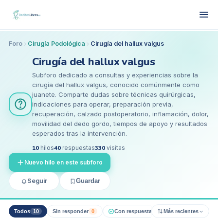
Foro
Cirugía Podológica
Cirugía del hallux valgus
Cirugía del hallux valgus
Subforo dedicado a consultas y experiencias sobre la
cirugía del hallux valgus, conocido comúnmente como
juanete. Comparte dudas sobre técnicas quirúrgicas,
indicaciones para operar, preparación previa,
recuperación, calzado postoperatorio, inflamación, dolor,
movilidad del dedo gordo, tiempos de apoyo y resultados
esperados tras la intervención.
10
hilos
40
respuestas
330
visitas
Nuevo hilo en este subforo
Seguir
Guardar
Todos
10
Sin responder
0
Con respuesta pro
Más recientes
0
Resueltos