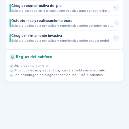
Cirugía reconstructiva del pie
10
Subforo centrado en la cirugía reconstructiva para corregir deformidades complejas del pie. Incluye discusión sobre procedimientos quirúrgicos para reconstrucción de huesos y articulaciones, alineación del antepié y retropié, manejo de complicaciones, recuperación postoperatoria, rehabilitación funcional, uso de ortesis y calzado especializado, así como experiencias de pacientes y recomendaciones generales tras la cirugía
Osteotomías y realineamiento óseo
9
Subforo dedicado a consultas y experiencias sobre osteotomías y procedimientos de realineamiento óseo en el pie. Comparte dudas sobre cuándo se recomienda este tipo de cirugía, qué huesos pueden corregirse, recuperación, tiempos de apoyo, inflamación, dolor postoperatorio, uso de calzado especial y resultados esperados en la mejora de la pisada y la alineación del pie.
Cirugía mínimamente invasiva
10
Subforo dedicado a consultas y experiencias sobre cirugía podológica mínimamente invasiva. Comparte dudas sobre técnicas con pequeñas incisiones, indicaciones, diferencias frente a la cirugía abierta, recuperación, dolor postoperatorio, tiempos de apoyo, cuidados de las heridas, calzado postquirúrgico y resultados esperados en deformidades o problemas frecuentes del pie.
Reglas del subforo
Una pregunta por hilo.
Si tu duda es muy específica, busca el subtema adecuado.
Los podólogos no diagnostican online — sólo orientan.