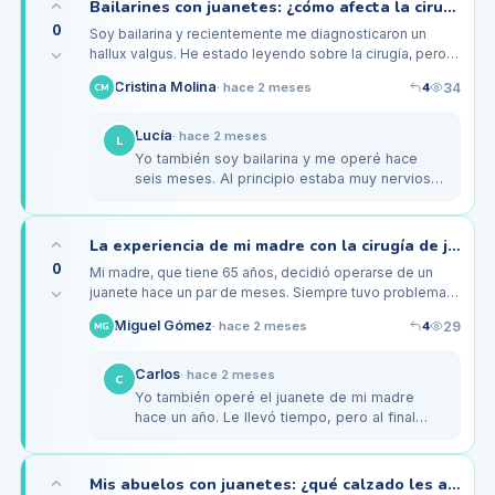
Bailarines con juanetes: ¿cómo afecta la cirugía a mi movimiento en el escenario?
0
Soy bailarina y recientemente me diagnosticaron un
hallux valgus. He estado leyendo sobre la cirugía, pero
me preocupa cómo afectará mi capacidad para
4
Cristina Molina
34
·
hace 2 meses
CM
moverme en el escenario. A…
Lucía
·
hace 2 meses
L
Yo también soy bailarina y me operé hace
seis meses. Al principio estaba muy nerviosa,
pero la cirugía me cambió la vida. La
recuperación fue dura, pero…
La experiencia de mi madre con la cirugía de juanete a los 65 años
0
Mi madre, que tiene 65 años, decidió operarse de un
juanete hace un par de meses. Siempre tuvo problemas
con sus pies, pero el dolor se volvió insoportable. La
4
Miguel Gómez
29
·
hace 2 meses
MG
cirugía fue hace…
Carlos
·
hace 2 meses
C
Yo también operé el juanete de mi madre
hace un año. Le llevó tiempo, pero al final
pudo caminar sin muletas en
aproximadamente seis semanas. En cuanto a
la…
Mis abuelos con juanetes: ¿qué calzado les ayudará tras la cirugía?