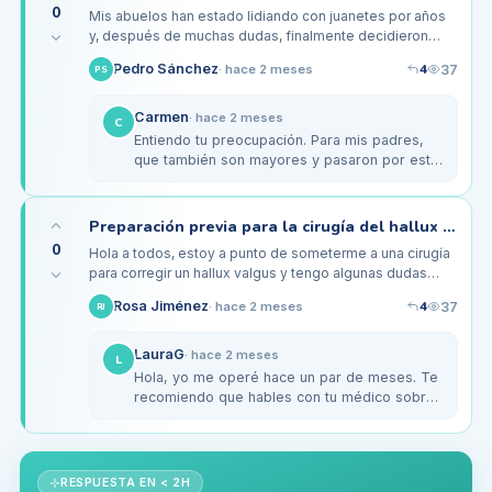
0
Mis abuelos han estado lidiando con juanetes por años
y, después de muchas dudas, finalmente decidieron
hacerse la cirugía del hallux valgus. Ambos son ancianos
4
Pedro Sánchez
37
·
hace 2 meses
PS
y me preocupa que…
Carmen
·
hace 2 meses
C
Entiendo tu preocupación. Para mis padres,
que también son mayores y pasaron por esto,
encontramos que las zapatillas ortopédicas
de marca como 'Waldläufer'…
Preparación previa para la cirugía del hallux valgus: ¿qué debo considerar?
0
Hola a todos, estoy a punto de someterme a una cirugía
para corregir un hallux valgus y tengo algunas dudas
sobre la preparación previa. Mi médico me ha indicado
4
Rosa Jiménez
37
·
hace 2 meses
RJ
que debo dejar de…
LauraG
·
hace 2 meses
L
Hola, yo me operé hace un par de meses. Te
recomiendo que hables con tu médico sobre
todos los medicamentos que tomas, como
analgésicos o suplementos. Además,…
RESPUESTA EN < 2H