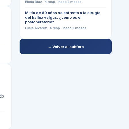
Elena Díaz
·
4
resp. ·
hace 2 meses
Mi tía de 60 años se enfrentó a la cirugía
del hallux valgus: ¿cómo es el
postoperatorio?
Lucía Álvarez
·
4
resp. ·
hace 2 meses
← Volver al subforo
odo