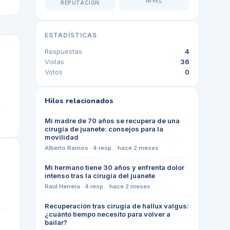
NIVEL
REPUTACIÓN
ESTADÍSTICAS
Respuestas
4
Vistas
36
Votos
0
Hilos relacionados
Mi madre de 70 años se recupera de una
cirugía de juanete: consejos para la
movilidad
Alberto Ramos
·
4
resp. ·
hace 2 meses
Mi hermano tiene 30 años y enfrenta dolor
intenso tras la cirugía del juanete
Raúl Herrera
·
4
resp. ·
hace 2 meses
Recuperación tras cirugía de hallux valgus:
¿cuánto tiempo necesito para volver a
bailar?