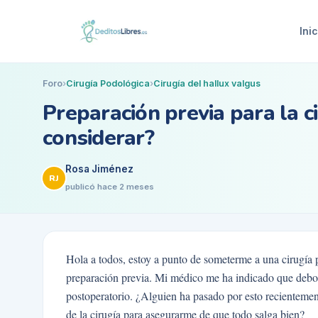
Inic
Foro
›
Cirugía Podológica
›
Cirugía del hallux valgus
Preparación previa para la c
considerar?
Rosa Jiménez
RJ
publicó
hace 2 meses
Hola a todos, estoy a punto de someterme a una cirugía 
preparación previa. Mi médico me ha indicado que debo
postoperatorio. ¿Alguien ha pasado por esto recienteme
de la cirugía para asegurarme de que todo salga bien?