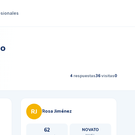
esionales
bo
4
respuestas
36
visitas
0
RJ
Rosa Jiménez
62
NOVATO