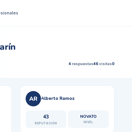
esionales
arín
4
respuestas
46
visitas
0
AR
Alberto Ramos
43
NOVATO
NIVEL
REPUTACIÓN