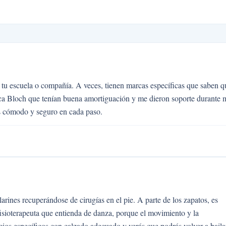
 tu escuela o compañía. A veces, tienen marcas específicas que saben q
ca Bloch que tenían buena amortiguación y me dieron soporte durante 
as cómodo y seguro en cada paso.
larines recuperándose de cirugías en el pie. A parte de los zapatos, es
 fisioterapeuta que entienda de danza, porque el movimiento y la
cios específicos con calzado adecuado y verás que podrás volver a baila