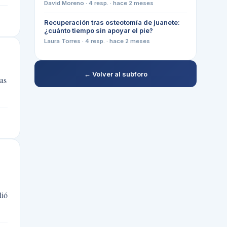
David Moreno
·
4
resp. ·
hace 2 meses
Recuperación tras osteotomía de juanete:
¿cuánto tiempo sin apoyar el pie?
Laura Torres
·
4
resp. ·
hace 2 meses
← Volver al subforo
as
lió