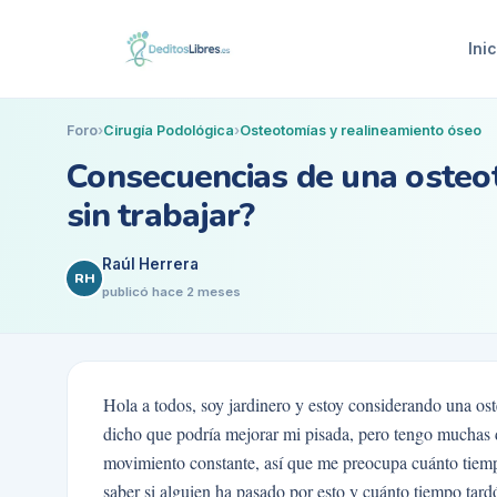
Inic
Foro
›
Cirugía Podológica
›
Osteotomías y realineamiento óseo
Consecuencias de una osteot
sin trabajar?
Raúl Herrera
RH
publicó
hace 2 meses
Hola a todos, soy jardinero y estoy considerando una os
dicho que podría mejorar mi pisada, pero tengo muchas d
movimiento constante, así que me preocupa cuánto tiemp
saber si alguien ha pasado por esto y cuánto tiempo tardó