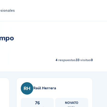
esionales
iempo
4
respuestas
33
visitas
0
RH
Raúl Herrera
76
NOVATO