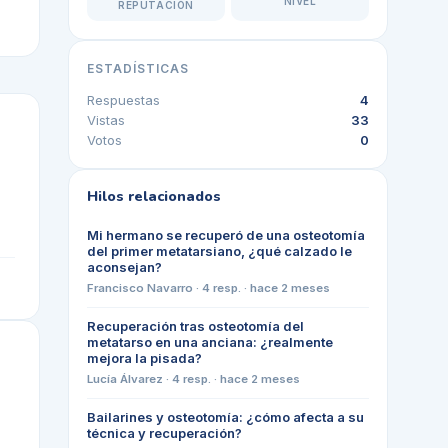
NIVEL
REPUTACIÓN
ESTADÍSTICAS
Respuestas
4
Vistas
33
Votos
0
Hilos relacionados
Mi hermano se recuperó de una osteotomía
del primer metatarsiano, ¿qué calzado le
aconsejan?
Francisco Navarro
·
4
resp. ·
hace 2 meses
Recuperación tras osteotomía del
metatarso en una anciana: ¿realmente
mejora la pisada?
Lucía Álvarez
·
4
resp. ·
hace 2 meses
Bailarines y osteotomía: ¿cómo afecta a su
técnica y recuperación?