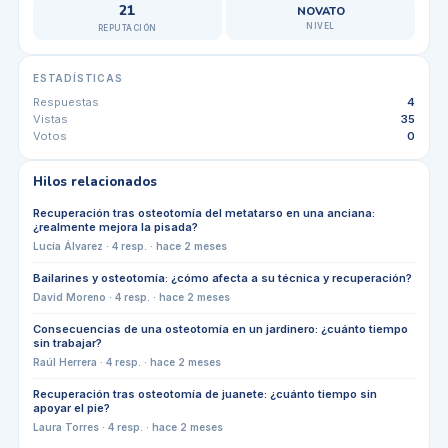
21
NOVATO
NIVEL
REPUTACIÓN
ESTADÍSTICAS
Respuestas
4
Vistas
35
Votos
0
Hilos relacionados
Recuperación tras osteotomía del metatarso en una anciana:
¿realmente mejora la pisada?
Lucía Álvarez
·
4
resp. ·
hace 2 meses
Bailarines y osteotomía: ¿cómo afecta a su técnica y recuperación?
David Moreno
·
4
resp. ·
hace 2 meses
Consecuencias de una osteotomía en un jardinero: ¿cuánto tiempo
sin trabajar?
Raúl Herrera
·
4
resp. ·
hace 2 meses
Recuperación tras osteotomía de juanete: ¿cuánto tiempo sin
apoyar el pie?
Laura Torres
·
4
resp. ·
hace 2 meses