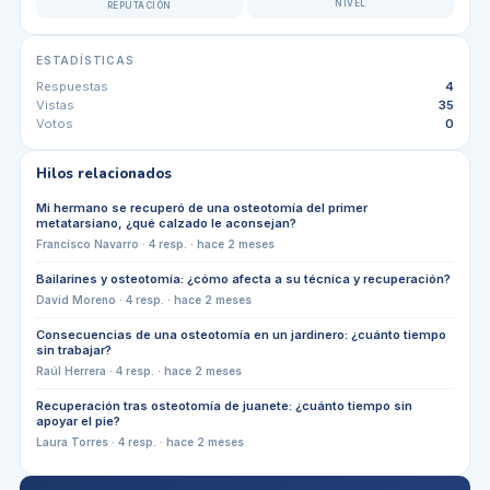
NIVEL
REPUTACIÓN
ESTADÍSTICAS
Respuestas
4
Vistas
35
Votos
0
Hilos relacionados
Mi hermano se recuperó de una osteotomía del primer
metatarsiano, ¿qué calzado le aconsejan?
Francisco Navarro
·
4
resp. ·
hace 2 meses
Bailarines y osteotomía: ¿cómo afecta a su técnica y recuperación?
David Moreno
·
4
resp. ·
hace 2 meses
Consecuencias de una osteotomía en un jardinero: ¿cuánto tiempo
sin trabajar?
Raúl Herrera
·
4
resp. ·
hace 2 meses
Recuperación tras osteotomía de juanete: ¿cuánto tiempo sin
apoyar el pie?
Laura Torres
·
4
resp. ·
hace 2 meses