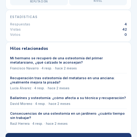
NIVEL
REPUTACIÓN
ESTADÍSTICAS
Respuestas
4
Vistas
42
Votos
0
Hilos relacionados
Mi hermano se recuperó de una osteotomía del primer
metatarsiano, ¿qué calzado le aconsejan?
Francisco Navarro
·
4
resp. ·
hace 2 meses
Recuperación tras osteotomía del metatarso en una anciana:
¿realmente mejora la pisada?
Lucía Álvarez
·
4
resp. ·
hace 2 meses
Bailarines y osteotomía: ¿cómo afecta a su técnica y recuperación?
David Moreno
·
4
resp. ·
hace 2 meses
Consecuencias de una osteotomía en un jardinero: ¿cuánto tiempo
sin trabajar?
Raúl Herrera
·
4
resp. ·
hace 2 meses