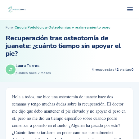
Foro
›
Cirugía Podológica
›
Osteotomías y realineamiento óseo
Recuperación tras osteotomía de
juanete: ¿cuánto tiempo sin apoyar el
pie?
Laura Torres
LT
4
respuestas
42
visitas
0
publicó
hace 2 meses
Hola a todos, me hice una osteotomía de juanete hace dos
semanas y tengo muchas dudas sobre la recuperación. El doctor
me dijo que debo mantener el pie elevado y no apoyar el peso en
él, pero no me dio un tiempo específico sobre cuándo podré
comenzar a ponerlo en el suelo. ¿Alguien ha pasado por esto?
¿Cuánto tiempo tardaron en poder caminar normalmente?