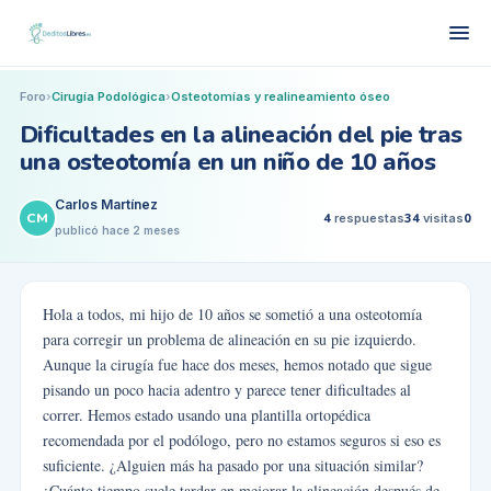
Foro
›
Cirugía Podológica
›
Osteotomías y realineamiento óseo
Dificultades en la alineación del pie tras
una osteotomía en un niño de 10 años
Carlos Martínez
CM
4
respuestas
34
visitas
0
publicó
hace 2 meses
Hola a todos, mi hijo de 10 años se sometió a una osteotomía
para corregir un problema de alineación en su pie izquierdo.
Aunque la cirugía fue hace dos meses, hemos notado que sigue
pisando un poco hacia adentro y parece tener dificultades al
correr. Hemos estado usando una plantilla ortopédica
recomendada por el podólogo, pero no estamos seguros si eso es
suficiente. ¿Alguien más ha pasado por una situación similar?
¿Cuánto tiempo suele tardar en mejorar la alineación después de