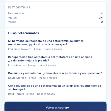
ESTADÍSTICAS
Respuestas
4
Vistas
34
Votos
0
Hilos relacionados
Mi hermano se recuperó de una osteotomía del primer
metatarsiano, ¿qué calzado le aconsejan?
Francisco Navarro
·
4
resp. ·
hace 2 meses
Recuperación tras osteotomía del metatarso en una anciana:
¿realmente mejora la pisada?
Lucía Álvarez
·
4
resp. ·
hace 2 meses
Bailarines y osteotomía: ¿cómo afecta a su técnica y recuperación?
David Moreno
·
4
resp. ·
hace 2 meses
Consecuencias de una osteotomía en un jardinero: ¿cuánto tiempo
sin trabajar?
Raúl Herrera
·
4
resp. ·
hace 2 meses
← Volver al subforo