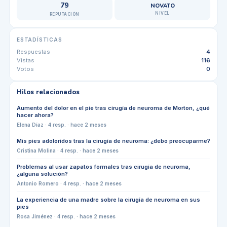
79
NOVATO
NIVEL
REPUTACIÓN
ESTADÍSTICAS
Respuestas
4
Vistas
116
Votos
0
Hilos relacionados
Aumento del dolor en el pie tras cirugía de neuroma de Morton, ¿qué
hacer ahora?
Elena Díaz
·
4
resp. ·
hace 2 meses
Mis pies adoloridos tras la cirugía de neuroma: ¿debo preocuparme?
Cristina Molina
·
4
resp. ·
hace 2 meses
Problemas al usar zapatos formales tras cirugía de neuroma,
¿alguna solución?
Antonio Romero
·
4
resp. ·
hace 2 meses
La experiencia de una madre sobre la cirugía de neuroma en sus
pies
Rosa Jiménez
·
4
resp. ·
hace 2 meses