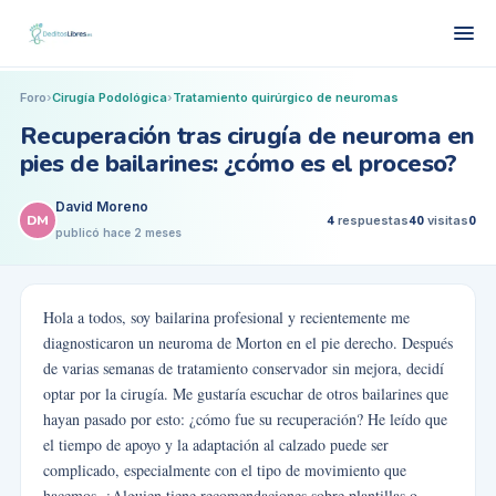
Foro
›
Cirugía Podológica
›
Tratamiento quirúrgico de neuromas
Recuperación tras cirugía de neuroma en
pies de bailarines: ¿cómo es el proceso?
David Moreno
DM
4
respuestas
40
visitas
0
publicó
hace 2 meses
Hola a todos, soy bailarina profesional y recientemente me
diagnosticaron un neuroma de Morton en el pie derecho. Después
de varias semanas de tratamiento conservador sin mejora, decidí
optar por la cirugía. Me gustaría escuchar de otros bailarines que
hayan pasado por esto: ¿cómo fue su recuperación? He leído que
el tiempo de apoyo y la adaptación al calzado puede ser
complicado, especialmente con el tipo de movimiento que
hacemos. ¿Alguien tiene recomendaciones sobre plantillas o