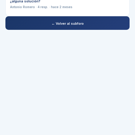
¿alguna solución?
Antonio Romero
·
4
resp. ·
hace 2 meses
← Volver al subforo